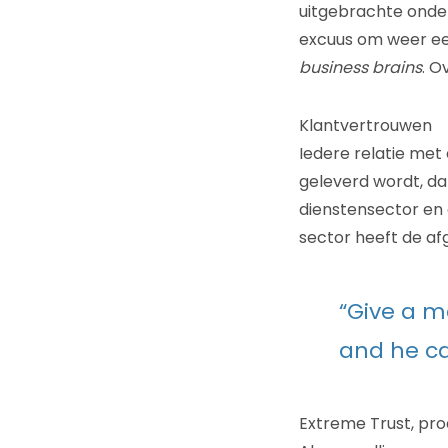
uitgebrachte onde
excuus om weer ee
business brains
. O
Klantvertrouwen
Iedere relatie met 
geleverd wordt, da
dienstensector en 
sector heeft de af
“Give a m
and he ca
Extreme Trust, pr