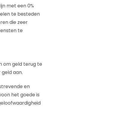
zijn met een 0%
delen te besteden
ren die zeer
iensten te
en om geld terug te
 geld aan.
tstrevende en
woon het goede is
geloofwaardigheid