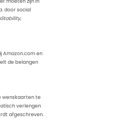
ef moeten zijn in
. door social
Stability
,
bij Amazon.com en
telt de belangen
e wenskaarten te
matisch verlengen
ordt afgeschreven.