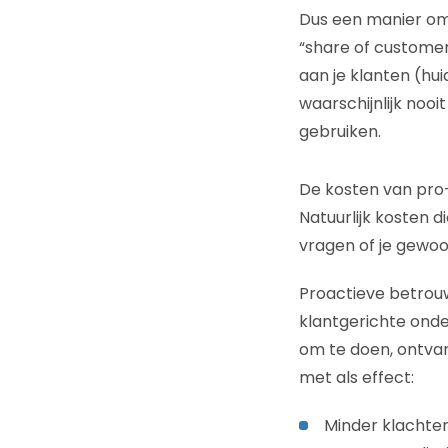
Dus een manier om 
“share of customer
aan je klanten (hu
waarschijnlijk noo
gebruiken.
De kosten van pro
Natuurlijk kosten d
vragen of je gewoo
Proactieve betrouw
klantgerichte onde
om te doen, ontvan
met als effect:
Minder klachte