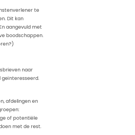
enstenverlener te
n. Dit kan
 En aangevuld met
ieve boodschappen.
oren?)
wsbrieven naar
l geïnteresseerd.
n, afdelingen en
groepen:
ige of potentiële
 doen met de rest.