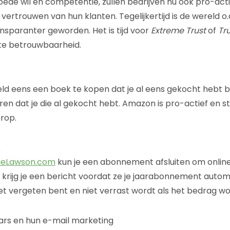
oede wil en competentie, zullen bedrijven nu ook pro-acti
rtrouwen van hun klanten. Tegelijkertijd is de wereld o.a
nsparanter geworden. Het is tijd voor
Extreme Trust
of
Tru
te betrouwbaarheid.
ld eens een boek te kopen dat je al eens gekocht hebt 
eren dat je die al gekocht hebt. Amazon is pro-actief en s
rop.
ieLawson.com
kun je een abonnement afsluiten om onlin
 krijg je een bericht voordat ze je jaarabonnement auto
het vergeten bent en niet verrast wordt als het bedrag w
ars en hun e-mail marketing