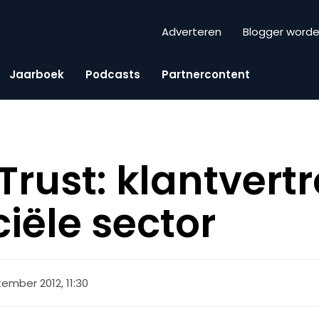
Adverteren
Blogger word
Jaarboek
Podcasts
Partnercontent
Trust: klantvert
ciële sector
tember 2012, 11:30