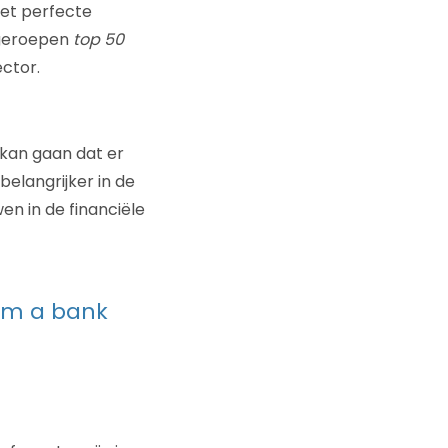
et perfecte
tgeroepen
top 50
ector.
 kan gaan dat er
belangrijker in de
en in de financiële
him a bank