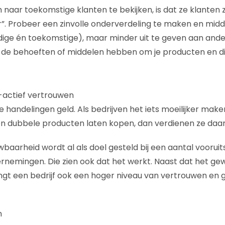
naar toekomstige klanten te bekijken, is dat ze klanten 
”. Probeer een zinvolle onderverdeling te maken en mid
idige én toekomstige), maar minder uit te geven aan ande
it de behoeften of middelen hebben om je producten en d
-actief vertrouwen
ie handelingen geld. Als bedrijven het iets moeilijker mak
n dubbele producten laten kopen, dan verdienen ze daar
baarheid wordt al als doel gesteld bij een aantal voorui
rnemingen. Die zien ook dat het werkt. Naast dat het ge
gt een bedrijf ook een hoger niveau van vertrouwen en 
n