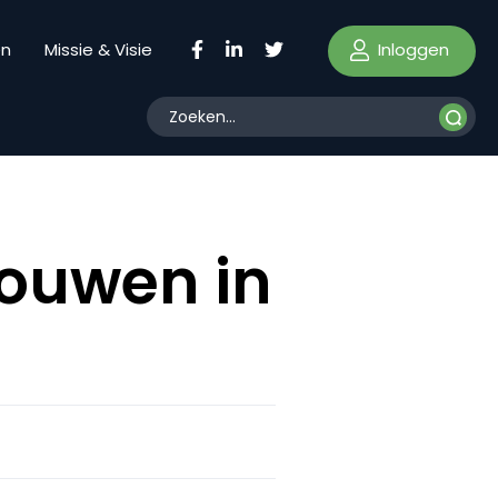
Inloggen
en
Missie & Visie
rouwen in