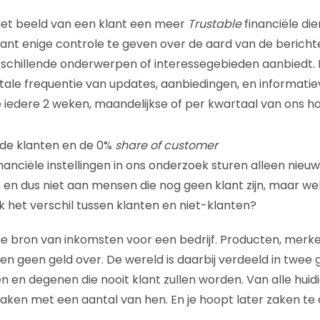
het beeld van een klant een meer
Trustable
financiële di
lant enige controle te geven over de aard van de berichte
rschillende onderwerpen of interessegebieden aanbiedt.
otale frequentie van updates, aanbiedingen, en informat
je iedere 2 weken, maandelijkse of per kwartaal van ons h
nde klanten en de 0%
share of customer
anciële instellingen in ons onderzoek sturen alleen nieu
en dus niet aan mensen die nog geen klant zijn, maar we
jk het verschil tussen klanten en niet-klanten?
ige bron van inkomsten voor een bedrijf. Producten, merke
geen geld over. De wereld is daarbij verdeeld in twee 
n en degenen die nooit klant zullen worden. Van alle huid
 zaken met een aantal van hen. En je hoopt later zaken te