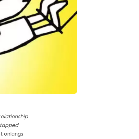
elationship
ntapped
et onlangs