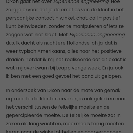
Dixon gaat het over
Experience engineering
. Hoe
zorg je ervoor dat je de emoties van de klant in het
persoonlijke contact – winkel, chat, call – positief
kunt beïnvloeden, zonder te manipuleren of iets te
zeggen wat niet klopt. Met
Experience engineering
dus. Ik dacht als nuchtere Hollandse: oh ja, dat is
weer typisch Amerikaans, alles naar het positieve
draaien. Totdat ik mij net realiseerde dat dit exact is
wat mij overkwam bij Leapp vorige week. En ja, ook
ik ben met een goed gevoel het pand uit gelopen.
In onderzoek van Dixon naar de mate van gemak
cq. moeite die klanten ervaren, is ook gekeken naar
het verschil tussen de feitelijke moeite en de
gepercipieerde moeite. De feitelijke moeite zat in
zaken als lang wachten, meermaals terug moeten
keren naar de winkel of bellen en doorverbonden