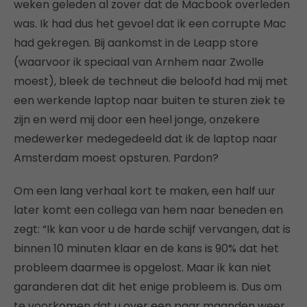
weken geleden al zover dat de Macbook overleden
was. Ik had dus het gevoel dat ik een corrupte Mac
had gekregen. Bij aankomst in de Leapp store
(waarvoor ik speciaal van Arnhem naar Zwolle
moest), bleek de techneut die beloofd had mij met
een werkende laptop naar buiten te sturen ziek te
zijn en werd mij door een heel jonge, onzekere
medewerker medegedeeld dat ik de laptop naar
Amsterdam moest opsturen. Pardon?
Om een lang verhaal kort te maken, een half uur
later komt een collega van hem naar beneden en
zegt: “Ik kan voor u de harde schijf vervangen, dat is
binnen 10 minuten klaar en de kans is 90% dat het
probleem daarmee is opgelost. Maar ik kan niet
garanderen dat dit het enige probleem is. Dus om
te voorkomen dat u over een paar maanden weer