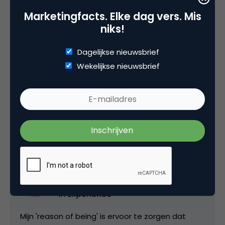
Hoe houdbaar is de bezieling voor de
Marketingfacts. Elke dag vers. Mis
klant? 3 x 7 tips!
niks!
Dagelijkse nieuwsbrief
Wekelijkse nieuwsbrief
Deel dit artikel
Kopieer link
Zanna van der Aa
Organisatie adviseur bij
Accelerate
In Experience
Mijn 'reason of being' is ervoor te zorgen dat