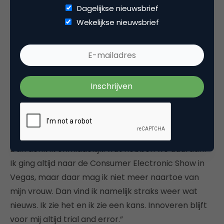
Dagelijkse nieuwsbrief
hele avond met iemand praten of het leuk is om
Wekelijkse nieuwsbrief
iets te gaan doen, maar ik denk: ga er gewoon
lekker naartoe. Dan weet je het meteen. Ik ben van
proberen in plaats van lang praten.”
Hiemstra is dan ook geen techneut. “Ik ben meer
een ondernemer. Ik zie kansen. Ik heb fantasieën. Ik
kijk naar de mogelijkheden en de kansen. Voor de
ontwikkeling huur ik mensen in. Ik ben niet iemand
die zal innoveren omdat die innovatie zo mooi is.
Dan denk ik onmiddellijk: wat hebben we daaraan?
Ik ging altijd naar de Consumer Electronic Show in
Vegas, maar daar mag ik niet meer naartoe van
mijn vrouw. Dan vind ik namelijk straks weer wat
nieuws. Ik zie het en ik zie een kans. Innoveren blijft
voor mij altijd trial and error.”