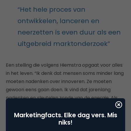
“Het hele proces van
ontwikkelen, lanceren en
neerzetten is even duur als een
uitgebreid marktonderzoek”
Een stelling die volgens Hiemstra opgaat voor alles
in het leven. “Ik denk dat mensen soms minder lang
moeten nadenken over innoveren. Ze moeten
gewoon eens gaan doen. Ik vind dat jarenlang
nadenken en sleutelen zonde van de energie. Als
het goed voelt, probeer het gewoon. We hebben
Marketingfacts. Elke dag vers. Mis
het nu over productinnovatie, maar je kunt dat
niks!
doortrekken naar alle processen. Naar het
ondernemerschap, maar ook het leven. Je kunt de