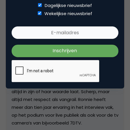
Dagelijkse nieuwsbrief
Als genomineerd dagvoorzitter van het jaar
behoort Ronnie tot de top van Nederland. Met
Wekelijkse nieuwsbrief
zijn energiek enthousiasme, aanstekelijke humor,
scherpte en ontspannen interactie scoort
Ronnie consequent zeer hoge ogen op
congressen, evenementen en award uitreikingen.
Daarnaast is Ronnie een interviewer met een
eigen stijl. Hij is voorbereid, nieuwsgierig en
switcht razendsnel tussen serieuze vragen en
scherpe humor. Hij houdt van open en echte
gesprekken, waarbij hij degene die hij interviewt
altijd in zijn of haar waarde laat. Scherp, maar
altijd met respect als vangrail. Ronnie heeft
meer dan tien jaar ervaring in het interview vak,
op het podium voor live publiek als ook voor de tv
camera’s van bijvoorbeeld 7DTV.