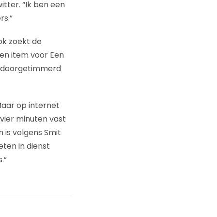
itter. “Ik ben een
rs.”
ok zoekt de
een item voor Een
el doorgetimmerd
aar op internet
 vier minuten vast
n is volgens Smit
eten in dienst
.”