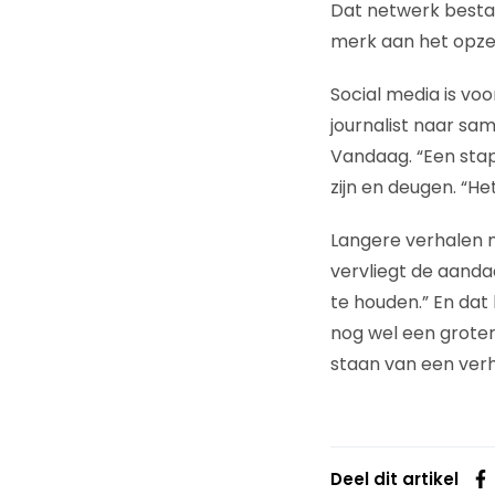
Dat netwerk bestaa
merk aan het opzet
Social media is vo
journalist naar sa
Vandaag. “Een stap
zijn en deugen. “He
Langere verhalen 
vervliegt de aandac
te houden.” En dat 
nog wel een grotere
staan van een verha
Deel dit artikel