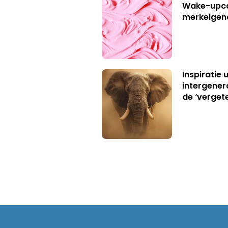
Wake-upca
merkeigen
Inspiratie 
intergener
de ‘verget