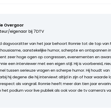
ie Overgoor
teur/eigenaar bij
7DTV
 dagvoorzitter van het jaar behoort Ronnie tot de top van 
nthousiasme, aanstekelijke humor, scherpte en ontspannen in
ent zeer hoge ogen op congressen, evenementen en award u
nie een interviewer met een eigen stijl. Hij is voorbereid, ni
nel tussen serieuze vragen en scherpe humor. Hij houdt va
ij hij degene die hij interviewt altijd in zijn of haar waarde l
respect als vangrail. Ronnie heeft meer dan tien jaar ervarin
p het podium voor live publiek als ook voor de tv camera’s v