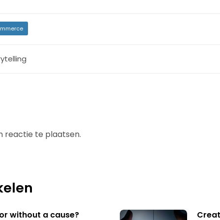
mmerce
ytelling
 reactie te plaatsen.
kelen
 or without a cause?
Creat