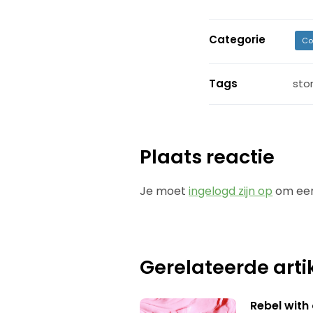
Categorie
Co
Tags
stor
Plaats reactie
Je moet
ingelogd zijn op
om een
Gerelateerde arti
Rebel with