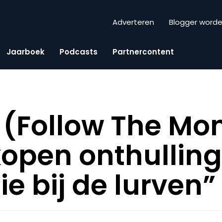
Adverteren
Blogger word
Jaarboek
Podcasts
Partnercontent
t (Follow The Mo
open onthullin
ie bij de lurven”