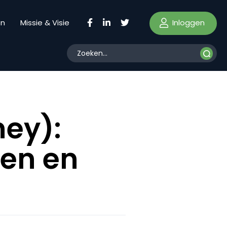
Inloggen
en
Missie & Visie
ney):
gen en