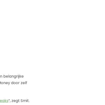
n belangrijke
 Money door zelf
leaks
”, zegt Smit.