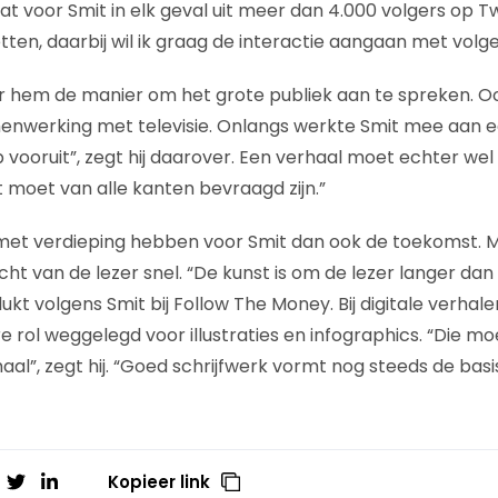
t voor Smit in elk geval uit meer dan 4.000 volgers op Tw
ten, daarbij wil ik graag de interactie aangaan met volge
or hem de manier om het grote publiek aan te spreken. O
menwerking met televisie. Onlangs werkte Smit mee aan 
 vooruit”, zegt hij daarover. Een verhaal moet echter w
t moet van alle kanten bevraagd zijn.”
met verdieping hebben voor Smit dan ook de toekomst. M
ht van de lezer snel. “De kunst is om de lezer langer dan
lukt volgens Smit bij Follow The Money. Bij digitale verhale
 rol weggelegd voor illustraties en infographics. “Die mo
al”, zegt hij. “Goed schrijfwerk vormt nog steeds de basis
Kopieer link