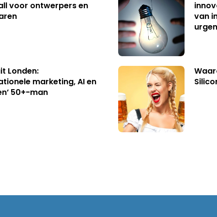
ll voor ontwerpers en
innov
aren
van i
urgen
uit Londen:
Waaro
ationele marketing, AI en
Silico
en’ 50+-man