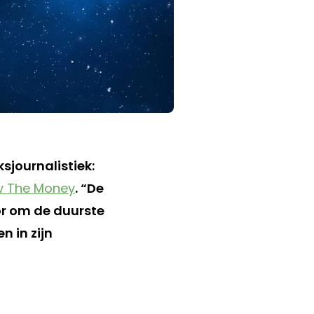
journalistiek:
w The Money
. “De
oor om de duurste
n in zijn