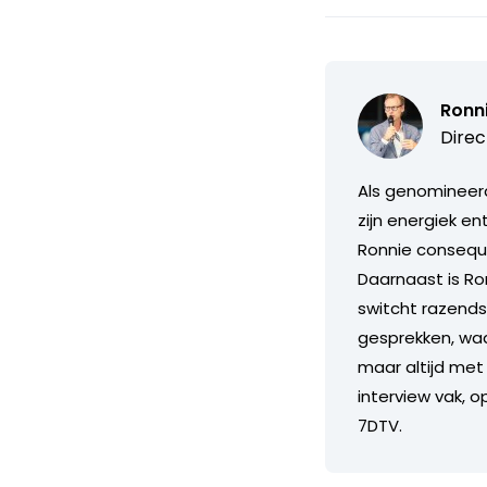
Ronn
Direc
Als genomineerd
zijn energiek e
Ronnie consequ
Daarnaast is Ron
switcht razends
gesprekken, waarb
maar altijd met 
interview vak, o
7DTV.