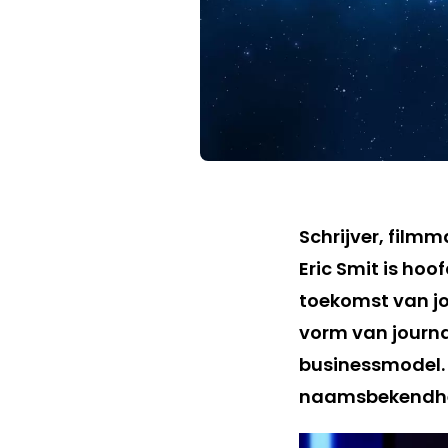
Schrijver, film
Eric Smit is ho
toekomst van jou
vorm van journal
businessmodel. 
naamsbekendheid