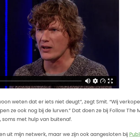
on weten dat er iets niet deugt”, zegt Smit. “Wij verkope
jpen ze ook nog bij de lurven.” Dat doen ze bij Follow The
 soms met hulp van buitenaf.
len uit mijn netwerk, maar we zijn ook aangesloten bij
Pub