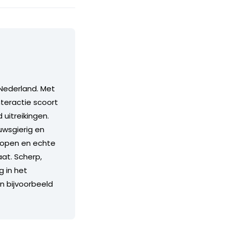
Nederland. Met
teractie scoort
itreikingen.
euwsgierig en
n open en echte
aat. Scherp,
g in het
an bijvoorbeeld