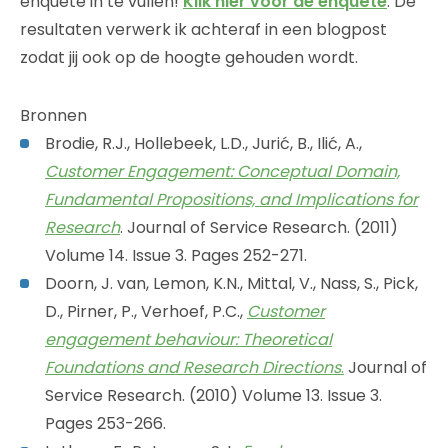
enquête in te vullen!
Klik hier voor de enquête
. De
resultaten verwerk ik achteraf in een blogpost
zodat jij ook op de hoogte gehouden wordt.
Bronnen
Brodie, R.J., Hollebeek, L.D., Jurić, B., Ilić, A.,
Customer Engagement: Conceptual Domain,
Fundamental Propositions, and Implications for
Research
. Journal of Service Research. (2011)
Volume 14. Issue 3. Pages 252-271.
Doorn, J. van, Lemon, K.N., Mittal, V., Nass, S., Pick,
D., Pirner, P., Verhoef, P.C.,
Customer
engagement behaviour: Theoretical
Foundations and Research Directions
.
Journal of
Service Research. (2010) Volume 13. Issue 3.
Pages 253-266.