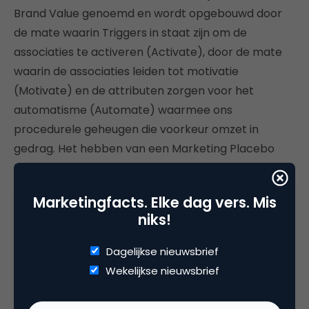
Brand Value genoemd en wordt opgebouwd door
de mate waarin Triggers in staat zijn om de
associaties te activeren (Activate), door de mate
waarin de associaties leiden tot motivatie
(Motivate) en de attributen zorgen voor het
automatisme (Automate) waarmee ons
procedurele geheugen die voorkeur omzet in
gedrag. Het hebben van een Marketing Placebo
Effect door een merk lijkt dus pas te worden
bereikt wanneer de motivatie om het merk te
Marketingfacts. Elke dag vers. Mis
willen gebruiken geautomatiseerd is. Anders
niks!
gezegd, wanneer de propositie van het merk een
‘hardwire’ is.
Dagelijkse nieuwsbrief
Wekelijkse nieuwsbrief
Kennis van neuromarketing