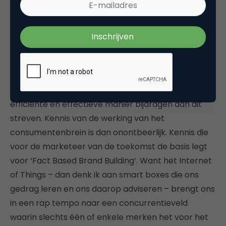
Je moet in deze hoog-competitieve tijd willen
weten welke associaties relevant zijn voor
koopintentie van jouw merk ten opzichte van de
concurrentie. Je wilt met je merk bouwen aan het
hébben van een Marketing Placebo Effect. En je wilt
weten of je propositie en communicatie-uitingen
waarin deze wordt uitgedragen, ook op een
efficiënte en effectieve manier bijdragen aan dit
streven. Kennis van de werking van het
consumentenbrein is dan onontbeerlijk. Kennis die
voor de marketeer van de toekomst de basis legt
voor ‘Fact Based Brand Building’. Want het Internet
of Things – dan denk ik aan smart boxes die ons
gedrag leren en ons daarop adviseren – brengt ons
in een rap tempo naar een concurrentieveld
waarin slechts één of enkele merken het voor het