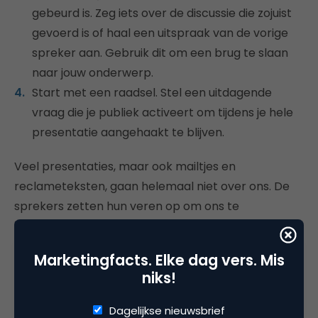
gebeurd is. Zeg iets over de discussie die zojuist
gevoerd is of haal een uitspraak van de vorige
spreker aan. Gebruik dit om een brug te slaan
naar jouw onderwerp.
Start met een raadsel. Stel een uitdagende
vraag die je publiek activeert om tijdens je hele
presentatie aangehaakt te blijven.
Veel presentaties, maar ook mailtjes en
reclameteksten, gaan helemaal niet over ons. De
sprekers zetten hun veren op om ons te
imponeren. Ze proberen ons met een flitsende
presentatie, indrukwekkende wapenfeiten of een
Marketingfacts. Elke dag vers. Mis
ronkende tekst over de streep te trekken. Maar
niks!
hoe hard ze hun best ook doen: als wij ons er niet in
herkennen dan blijft het een
one man show
.
Dagelijkse nieuwsbrief