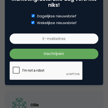
niks!
Dagelijkse nieuwsbrief
Wekelijkse nieuwsbrief
Edwin
Welkom in de dating wereld van 2006, eerste
een virtueel kindje maken en opvoeden als
voorbereiding op het echte werk. Het is wel
veilig om het eerst virtueel uit te proberen.
1 mei 2006 om 07:37
Ollie