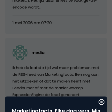
maken…). Het lijkt alsof er iets te vaak ge-url-
encode wordt…
1 mei 2006 om 07:20
media
Ik heb de laatste tijd wel meer problemen met
de RSS-feed van Marketingfacts. Ben nog aan
het uitzoeken of dat te maken heeft met
Feedburner of met de manier waarop
ExpressionEngine de feed genereert.
Marketingfacts. Elke dag vers. Mis
1 mei 2006 om 07:27