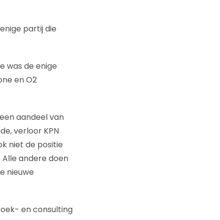
nige partij die
e was de enige
tone en O2
 een aandeel van
de, verloor KPN
k niet de positie
 Alle andere doen
ze nieuwe
oek- en consulting