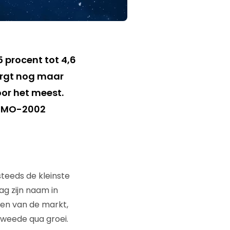
 procent tot 4,6
orgt nog maar
oor het meest.
t DMO-2002
steeds de kleinste
g zijn naam in
en van de markt,
tweede qua groei.