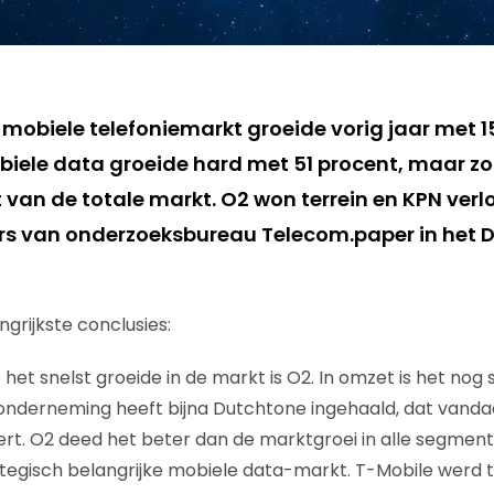
mobiele telefoniemarkt groeide vorig jaar met 15
obiele data groeide hard met 51 procent, maar z
 van de totale markt. O2 won terrein en KPN verl
cijfers van onderzoeksbureau Telecom.paper in he
grijkste conclusies:
het snelst groeide in de markt is O2. In omzet is het nog 
 onderneming heeft bijna Dutchtone ingehaald, dat vandaa
rt. O2 deed het beter dan de marktgroei in alle segment
rategisch belangrijke mobiele data-markt. T-Mobile werd 