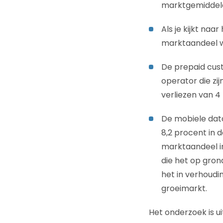
marktgemiddel
Als je kijkt na
marktaandeel wo
De prepaid cus
operator die zi
verliezen van 4
De mobiele dat
8,2 procent in 
marktaandeel in
die het op gron
het in verhoudi
groeimarkt.
Het onderzoek is u