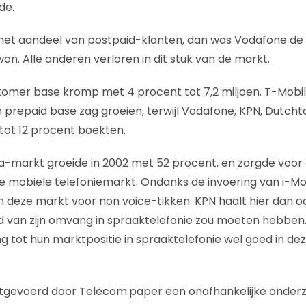
de.
ar het aandeel van postpaid-klanten, dan was Vodafone de e
n. Alle anderen verloren in dit stuk van de markt.
tomer base kromp met 4 procent tot 7,2 miljoen. T-Mobil
jn prepaid base zag groeien, terwijl Vodafone, KPN, Dutch
 tot 12 procent boekten.
a-markt groeide in 2002 met 52 procent, en zorgde voor
de mobiele telefoniemarkt. Ondanks de invoering van i-Mo
 deze markt voor non voice-tikken. KPN haalt hier dan oo
d van zijn omvang in spraaktelefonie zou moeten hebben.
ng tot hun marktpositie in spraaktelefonie wel goed in de
itgevoerd door Telecom.paper een onafhankelijke onderz