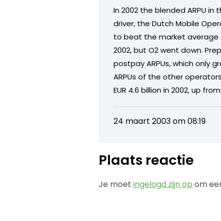
In 2002 the blended ARPU in
driver, the Dutch Mobile Oper
to beat the market average 
2002, but O2 went down. Prepa
postpay ARPUs, which only g
ARPUs of the other operators
EUR 4.6 billion in 2002, up from 
24 maart 2003 om 08:19
Plaats reactie
Je moet
ingelogd zijn op
om een