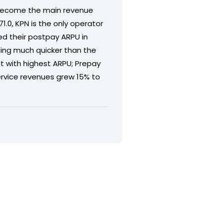
 become the main revenue
.0, KPN is the only operator
d their postpay ARPU in
ising much quicker than the
t with highest ARPU; Prepay
ervice revenues grew 15% to