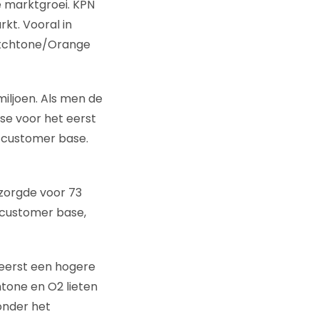
e marktgroei. KPN
rkt. Vooral in
Dutchtone/Orange
miljoen. Als men de
e voor het eerst
e customer base.
 zorgde voor 73
 customer base,
eerst een hogere
tone en O2 lieten
onder het