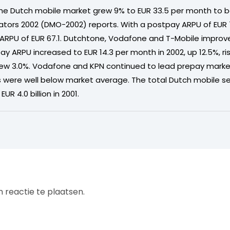
 the Dutch mobile market grew 9% to EUR 33.5 per month to
ators 2002 (DMO-2002) reports. With a postpay ARPU of EUR 71
ARPU of EUR 67.1. Dutchtone, Vodafone and T-Mobile improve
y ARPU increased to EUR 14.3 per month in 2002, up 12.5%, r
rew 3.0%. Vodafone and KPN continued to lead prepay marke
 were well below market average. The total Dutch mobile s
EUR 4.0 billion in 2001.
 reactie te plaatsen.