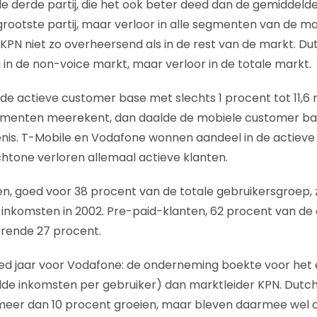
 derde partij, die het ook beter deed dan de gemiddeld
grootste partij, maar verloor in alle segmenten van de ma
 KPN niet zo overheersend als in de rest van de markt. 
 in de non-voice markt, maar verloor in de totale markt.
 de actieve customer base met slechts 1 procent tot 11,6 
umenten meerekent, dan daalde de mobiele customer bas
denis. T-Mobile en Vodafone wonnen aandeel in de actiev
htone verloren allemaal actieve klanten.
n, goed voor 38 procent van de totale gebruikersgroep,
inkomsten in 2002. Pre-paid-klanten, 62 procent van de
erende 27 procent.
ed jaar voor Vodafone: de onderneming boekte voor het 
de inkomsten per gebruiker) dan marktleider KPN. Dutch
eer dan 10 procent groeien, maar bleven daarmee wel 