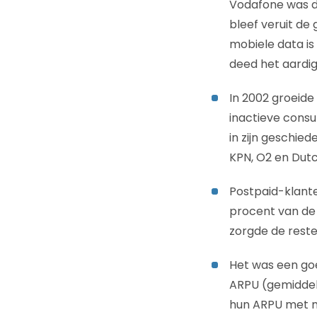
Vodafone was de
bleef veruit de 
mobiele data is
deed het aardig
In 2002 groeide
inactieve cons
in zijn geschie
KPN, O2 en Dutc
Postpaid-klante
procent van de 
zorgde de rest
Het was een go
ARPU (gemiddel
hun ARPU met m