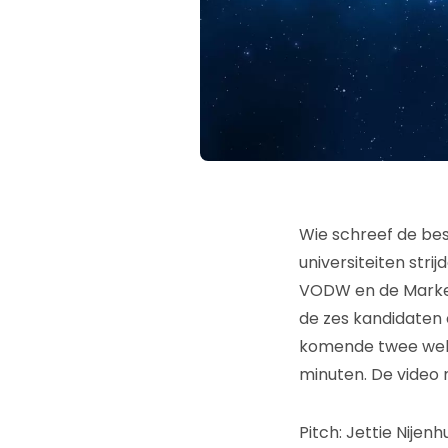
Wie schreef de bes
universiteiten str
VODW en de Marketi
de zes kandidaten o
komende twee weke
minuten. De video 
Pitch: Jettie Nijenh