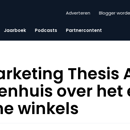
Adverteren
Blogger word
Jaarboek
Podcasts
Partnercontent
rketing Thesis 
jenhuis over het 
ne winkels