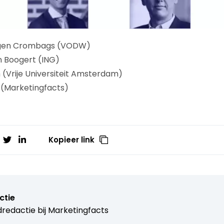
gen Crombags (VODW)
n Boogert (ING)
(Vrije Universiteit Amsterdam)
(Marketingfacts)
Kopieer link
ctie
redactie bij
Marketingfacts