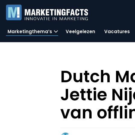
Marketingthema’s
Veelgelezen
Vacatures
Dutch Ma
Jettie Ni
van offli