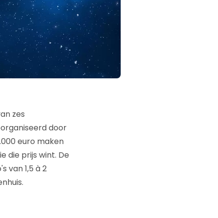
van zes
georganiseerd door
2.000 euro maken
 die prijs wint. De
 van 1,5 à 2
enhuis.