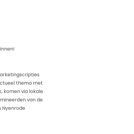
winnen!
arketingscripties
actueel thema met
, komen via lokale
omineerden van de
en Nyenrode