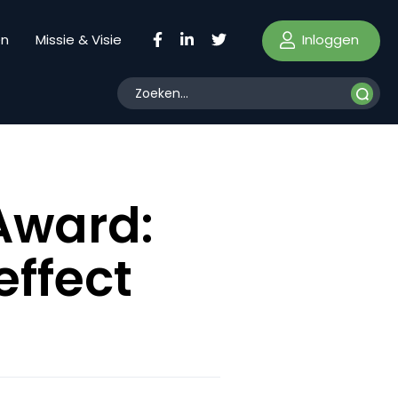
Inloggen
en
Missie & Visie
Award:
effect