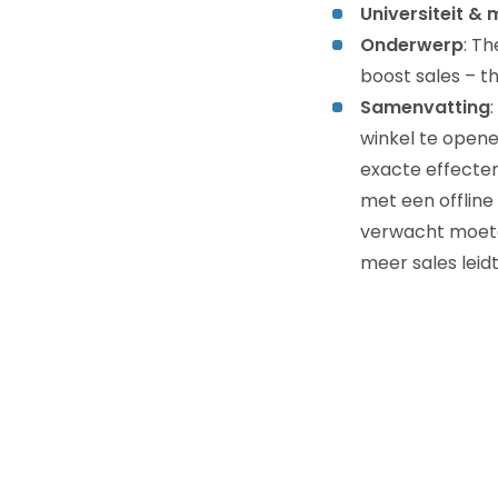
Universiteit & 
Onderwerp
: Th
boost sales – th
Samenvatting
winkel te opene
exacte effecten
met een offline
verwacht moete
meer sales leid