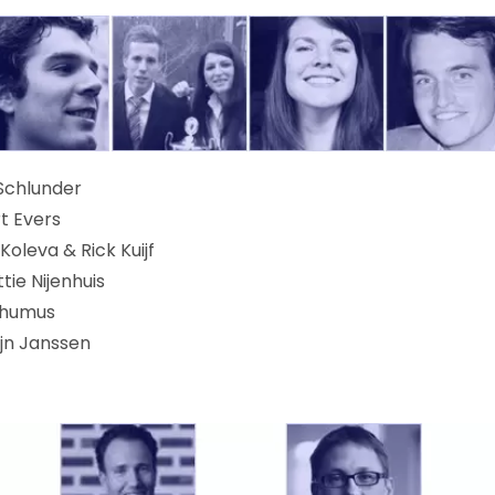
 Schlunder
t Evers
oleva & Rick Kuijf
ie Nijenhuis
sthumus
jn Janssen