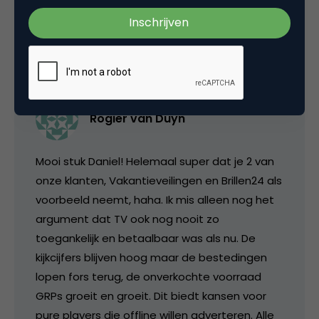
28 maart 2013 om 11:44
Rogier van Duyn
Mooi stuk Daniel! Helemaal super dat je 2 van
onze klanten, Vakantieveilingen en Brillen24 als
voorbeeld neemt, haha. Ik mis alleen nog het
argument dat TV ook nog nooit zo
toegankelijk en betaalbaar was als nu. De
kijkcijfers blijven hoog maar de bestedingen
lopen fors terug, de onverkochte voorraad
GRPs groeit en groeit. Dit biedt kansen voor
pure players die offline willen adverteren. Alle