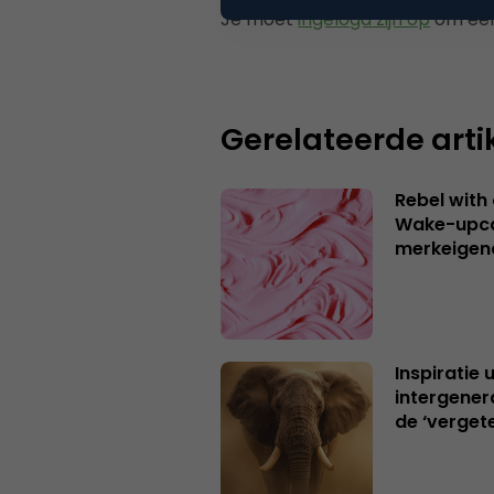
Je moet
ingelogd zijn op
om een
Gerelateerde arti
Rebel with
Wake-upca
merkeigen
Inspiratie 
intergener
de ‘verget