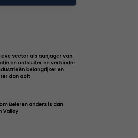
ieve sector als aanjager van
atie en ontsluiter en verbinder
ndustrieën belangrijker en
ter dan ooit
m Beieren anders is dan
n Valley