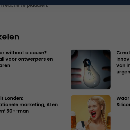
 reactie te plaatsen.
kelen
 or without a cause?
Creat
ll voor ontwerpers en
innov
aren
van i
urgen
uit Londen:
Waaro
ationele marketing, AI en
Silico
en’ 50+-man