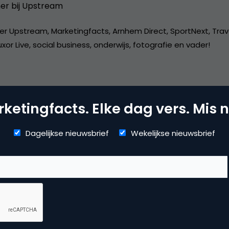
er bij
Upstream
er Upstream, Marketingfacts, Arnhem Direct, SportNext, Trav
xor Live, social business, onderwijs, fotografie en vader!
ketingfacts. Elke dag vers. Mis n
mmerce
Dagelijkse nieuwsbrief
Wekelijkse nieuwsbrief
uws