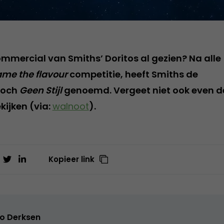
mmercial van Smiths’ Doritos al gezien? Na alle
me the flavour
competitie, heeft Smiths de
toch
Geen Stijl
genoemd. Vergeet niet ook even d
kijken (via:
walnoot
).
Kopieer link
o Derksen