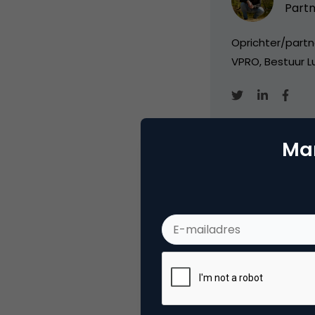
Partn
Oprichter/partn
VPRO, Bestuur Lu
Mar
Categorie
Co
Tags
nie
Plaats reactie