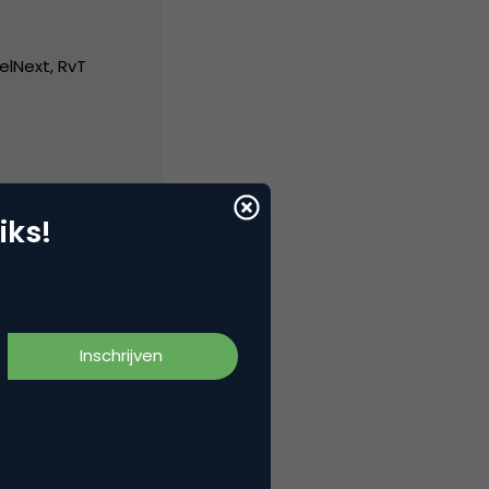
elNext, RvT
iks!