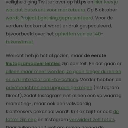
veiligheid ging Twitter over op https en
hier lees je
wat dat betekent voor marketeers
. Op 8 oktober
wordt Project Lightning gepresenteerd
. Voor de
verdere toekomst wordt er druk gespeculeerd,
bijvoorbeeld over het
opheffen van de 140-
tekenslimiet
.
Wellicht heb je het al gezien, maar
de eerste
Instagramadvertenties
zijn een feit. En dat gaan er
alleen maar meer worden, ze gaan langer duren en
er is ruimte voor call-to-actions
. Verder hebben de
privéberichten een upgrade gekregen
(Instagram
Direct), zodat Instagram niet alleen een volwaardig
marketing-, maar ook een volwaardig
klantenservicekanaal wordt. Kritiek blijft er ook:
de
foto’s zijn nep
en Instagram
verwijdert zelf foto’s
.
Daar zullen ze zelf niet om malen, zolang de