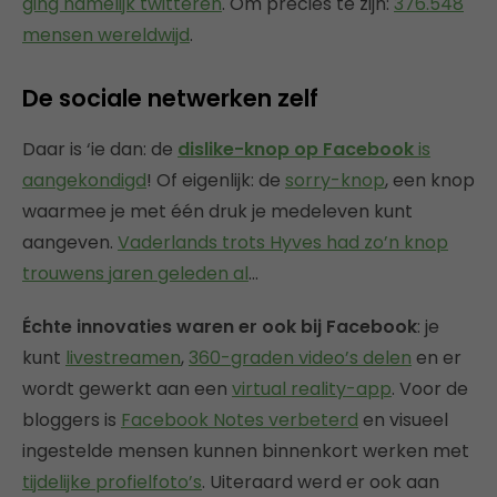
ging namelijk twitteren
. Om precies te zijn:
376.548
mensen wereldwijd
.
De sociale netwerken zelf
Daar is ‘ie dan: de
dislike-knop op Facebook
is
aangekondigd
! Of eigenlijk: de
sorry-knop
, een knop
waarmee je met één druk je medeleven kunt
aangeven.
Vaderlands trots Hyves had zo’n knop
trouwens jaren geleden al
…
Échte innovaties waren er ook bij Facebook
: je
kunt
livestreamen
,
360-graden video’s delen
en er
wordt gewerkt aan een
virtual reality-app
. Voor de
bloggers is
Facebook Notes verbeterd
en visueel
ingestelde mensen kunnen binnenkort werken met
tijdelijke profielfoto’s
. Uiteraard werd er ook aan