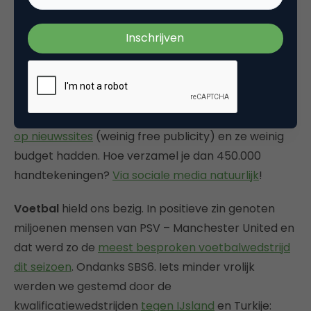
voor Apple TV
en
Pinterest
wil niet achterblijven op
de advertentiemarkt
.
Wat ons verder bezig hield
We gaan naar de stembus dankzij
GeenPeil
.
Opvallend is dat GeenPeil
amper werd besproken
op nieuwssites
(weinig free publicity) en ze weinig
budget hadden. Hoe verzamel je dan 450.000
handtekeningen?
Via sociale media natuurlijk
!
Voetbal
hield ons bezig. In positieve zin genoten
miljoenen mensen van PSV – Manchester United en
dat werd zo de
meest besproken voetbalwedstrijd
dit seizoen
. Ondanks SBS6. Iets minder vrolijk
werden we gestemd door de
kwalificatiewedstrijden
tegen IJsland
en Turkije: