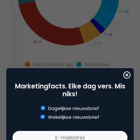
Marketingfacts. Elke dag vers. Mis
niks!
Tot slot nog wat nieuws van andere sociale
Dagelijkse nieuwsbrief
netwerken.
Tumblr
maakte
rebloggen
Wekelijkse nieuwsbrief
toegankelijker,
LinkedIn
rolde een
verbeterde
berichtendienst
uit,
Periscope
werkt aan een
app