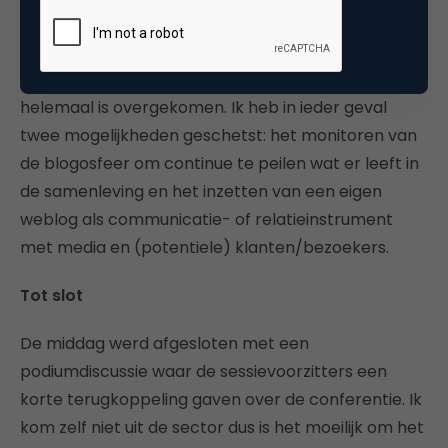
presentatie over de mogelijkheden van weblogs. Ik
had eerlijk gezegd veel te veel sheets voor de tijd
die ik kreeg dus ik weet niet of mijn verhaal wel
helemaal is overgekomen. Ik heb in ieder geval
twee mogelijkheden geschetst: het monitoren van
de blogosfeer om continue te peilen wat er leeft in
de samenleving en het inzetten van een eigen
weblog als communicatie- of relatieinstrument
met media en (potentiele) klanten/bezoekers.
Tot slot
De middag werd afgesloten met een
podiumdiscussie waar de sessievoorzitters een
korte terugkoppeling gaven over de conferentie. Ik
kom zelf niet uit de sector dus is het moeilijk om het