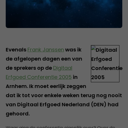
Evenals
Frank Janssen
was ik
de afgelopen dagen een van
de sprekers op de
Digitaal
Erfgoed Conferentie 2005
in
Arnhem. Ik moet eerlijk zeggen
dat ik tot voor enkele weken terug nog nooit
van Digitaal Erfgoed Nederland (DEN) had
gehoord.
Waar ging de conferentie eigenlijk over? Over de