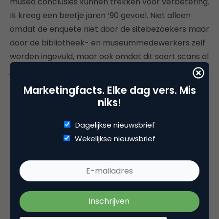
musea conclusies kunnen trekken voor verbetering.
Ik kreeg een beetje jaren ‘90 gevoel. Niet alleen
omdat de enquete niet door de sitebezoekers maar
door de bibliotheek- en museummedewerkers zelf
worden ingevuld, maar ook omdat dit soort scans al
jaren worden gebruikt door diverse
onderzoekbureaus. Op mijn vraag of de effectiviteit
Marketingfacts. Elke dag vers. Mis
van websites niet vooral wordt bepaald door het
niks!
gebruik door sitebezoekers, werd geantwoord dat
deze koppeling wel mogelijk zou zijn maar dat het
Dagelijkse nieuwsbrief
nu te kostbaar/tijdrovend zou zijn. Overigens, de
Wekelijkse nieuwsbrief
gebruiker zou volgens Modder niet mondig genoeg
zijn om aan te kunnen geven wat hij (of zij) nu echt
wil.
De mondigheid van de consument, dat was het
enige bruggetje dat ik kon maken naar mijn eigen