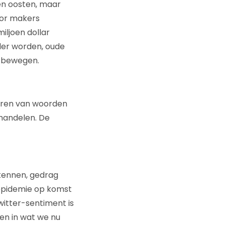
en oosten, maar
oor makers
ljoen dollar
ler worden, oude
n bewegen.
oren van woorden
 handelen. De
kennen, gedrag
pepidemie op komst
witter-sentiment is
en in wat we nu