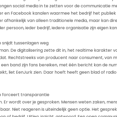
ngen social media in te zetten voor de communicatie me
tter en Facebook kanalen waarmee het bedrijf het publiek
er afhankelijk van alleen traditionele media, maar kan dir
 persoon, ieder bedrijf, iedere organisatie zijn eigen kan
b snijdt tussenlagen weg
an. De digitalisering zette dit in, het realtime karakter v
 dat. Rechtstreeks van producent naar consument, van m
een band zijn fans bereiken, met één bericht kan de numm
kt, liet EenJurk zien. Daar hoeft heeft geen blad of radi
b forceert transparantie
. Er wordt over je gesproken. Mensen weten zaken, mens
aar. Niet reageren is uiteindelijk geen optie. Het gesp
n of bedrijf. Uitleg, inzicht, antwoord. Een open commu