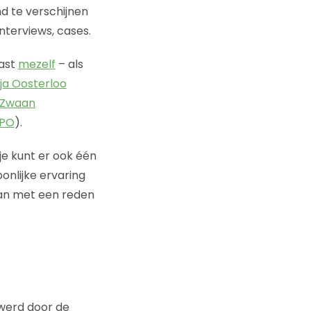
d te verschijnen
 interviews, cases.
aast
mezelf
– als
ja Oosterloo
 Zwaan
PO
).
je kunt er ook één
oonlijke ervaring
aan met een reden
 werd door de