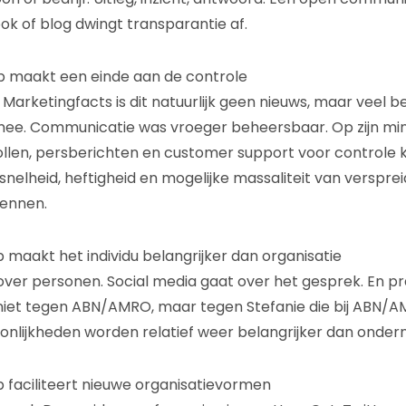
ok of blog dwingt transparantie af.
b maakt een einde aan de controle
 Marketingfacts is dit natuurlijk geen nieuws, maar veel b
 mee. Communicatie was vroeger beheersbaar. Op zijn mi
llen, persberichten en customer support voor controle 
 snelheid, heftigheid en mogelijke massaliteit van verspre
wennen.
 maakt het individu belangrijker dan organisatie
over personen. Social media gaat over het gesprek. En p
niet tegen ABN/AMRO, maar tegen Stefanie die bij ABN/A
onlijkheden worden relatief weer belangrijker dan onde
b faciliteert nieuwe organisatievormen