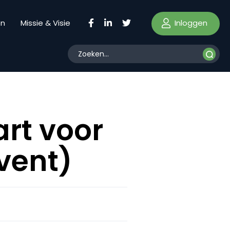
Inloggen
en
Missie & Visie
rt voor
vent)