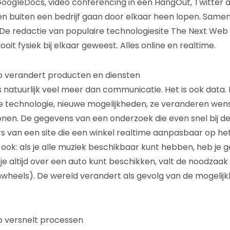
ogleDocs, video conferencing in een HangOut, Twitter als
en buiten een bedrijf gaan door elkaar heen lopen. Sam
De redactie van populaire technologiesite The Next Web
ooit fysiek bij elkaar geweest. Alles online en realtime.
b verandert producten en diensten
 natuurlijk veel meer dan communicatie. Het is ook data. 
 technologie, nieuwe mogelijkheden, ze veranderen wen
en. De gegevens van een onderzoek die even snel bij de p
fers van een site die een winkel realtime aanpasbaar op h
ook: als je alle muziek beschikbaar kunt hebben, heb je 
s je altijd over een auto kunt beschikken, valt de noodzaa
heels). De wereld verandert als gevolg van de mogelij
b versnelt processen