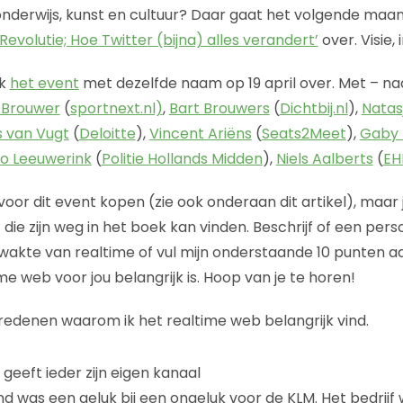
nderwijs, kunst en cultuur? Daar gaat het volgende maan
Revolutie; Hoe Twitter (bijna) alles verandert’
over. Visie,
ok
het event
met dezelfde naam op 19 april over. Met – n
 Brouwer
(
sportnext.nl)
,
Bart Brouwers
(
Dichtbij.nl
),
Natas
 van Vugt
(
Deloitte
),
Vincent Ariëns
(
Seats2Meet
),
Gaby
o Leeuwerink
(
Politie Hollands Midden
),
Niels Aalberts
(
EH
voor dit event kopen (zie ook onderaan dit artikel), maar 
 die zijn weg in het boek kan vinden. Beschrijf of een pers
wakte van realtime of vul mijn onderstaande 10 punten 
e web voor jou belangrijk is. Hoop van je te horen!
10 redenen waarom ik het realtime web belangrijk vind.
 geeft ieder zijn eigen kanaal
nd was een geluk bij een ongeluk voor de KLM. Het bedrijf