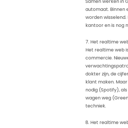
Samen werken in Go
automaat. Binnen 
worden wisselend. 
kantoor en is nog n
7. Het realtime we
Het realtime web is
commercie. Nieuwe
verwachtingspatron
dokter zijn, de cij
klant maken. Maar 
nodig (Spotify), al
wagen weg (Greenw
techniek.
8. Het realtime we