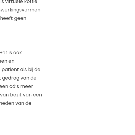
 virtuele koffie
enwerkingsvormen
 heeft geen
Het is ook
sen en
atient als bij de
et gedrag van de
geen cd’s meer
k van bezit van een
kheden van de