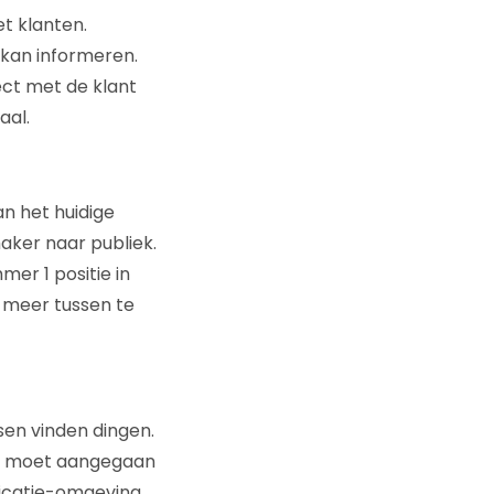
t klanten.
 kan informeren.
ect met de klant
aal.
an het huidige
aker naar publiek.
er 1 positie in
o meer tussen te
en vinden dingen.
rek moet aangegaan
nicatie-omgeving