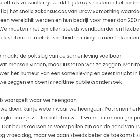
eeft als versneller gewerkt bij de opstanden in het midd
ol bij het snelle zakensucces van Draw Something waard
n wereldhit werden en hun bedrijf voor meer dan 200 mi
We moeten met zijn allen steeds wendbaarder en flexibe
 loslaten om met de snelheid der dingen mee te kunne
b maakt de polsslag van de samenleving voelbaar
wat mensen vinden, maar luisteren wat ze zeggen. Monit
over het humeur van een samenleving en geeft inzicht in
we zeggen en doen is realtime publieksonderzoek.
web voorspelt waar we heengaan
 we doen, kun je weten waar we heengaan. Patronen her
oogle aan zijn zoekresultaten weet wanneer er een grie
d. Dat beurskoersen te voorspellen zijn aan de hand van T
nog vroeg dag, maar we gaan steeds beter de toekomst zi