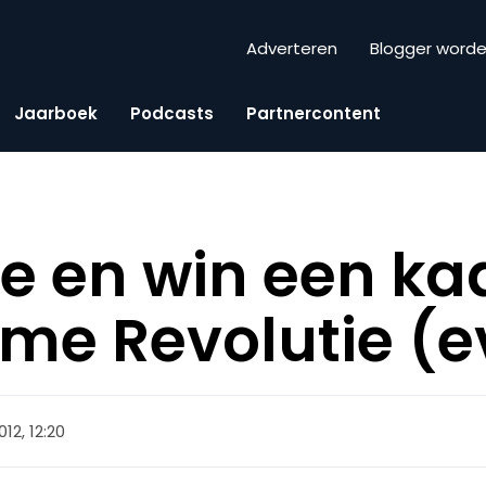
Adverteren
Blogger word
Jaarboek
Podcasts
Partnercontent
 en win een kaa
ime Revolutie (e
12, 12:20