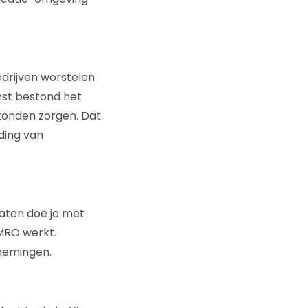
edrijven worstelen
nst bestond het
konden zorgen. Dat
iding van
raten doe je met
MRO werkt.
rnemingen.