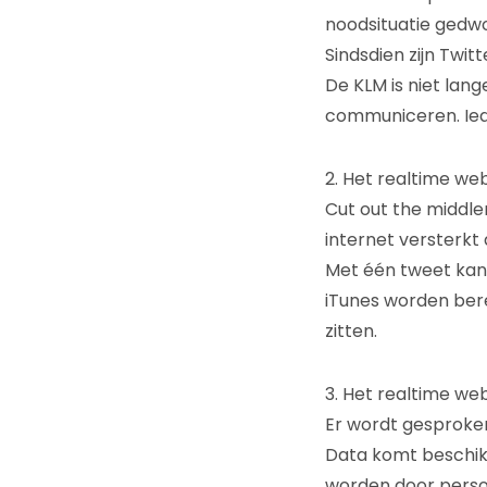
noodsituatie gedwo
Sindsdien zijn Twi
De KLM is niet lang
communiceren. Ieder
2. Het realtime we
Cut out the middlem
internet versterkt
Met één tweet kan 
iTunes worden berei
zitten.
3. Het realtime we
Er wordt gesproken
Data komt beschikb
worden door persoo