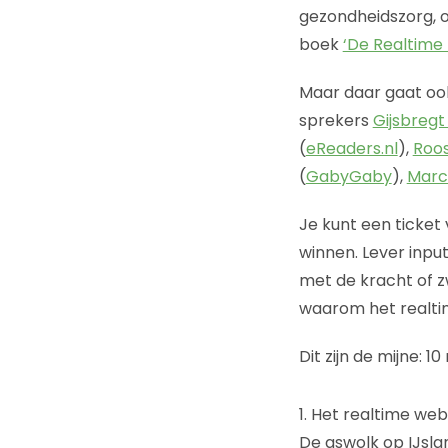
gezondheidszorg, o
boek
‘De Realtime 
Maar daar gaat o
sprekers
Gijsbregt
(
eReaders.nl
),
Roos
(
GabyGaby
),
Marc
Je kunt een ticket 
winnen. Lever input
met de kracht of z
waarom het realtim
Dit zijn de mijne: 
1. Het realtime web
De aswolk op IJsla