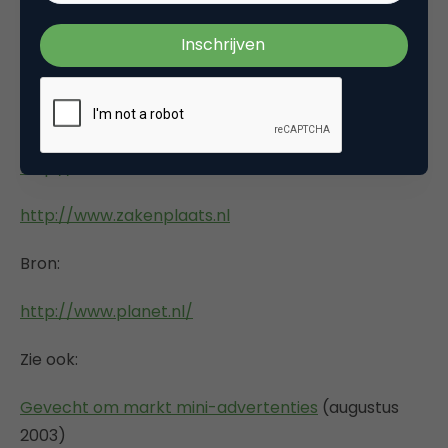
http://www.advertentieportaal.nl
http://www.webprikbord.com
http://www.paginamarkt.nl
http://www.marktcentrum.nl
http://www.zakenplaats.nl
Bron:
http://www.planet.nl/
Zie ook:
Gevecht om markt mini-advertenties
(augustus
2003)