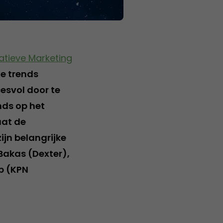
atieve Marketing
te trends
esvol door te
nds op het
aat de
ijn belangrijke
Bakas (Dexter),
p (KPN