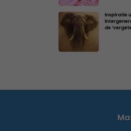
Inspiratie 
intergener
de ‘verget
Mar