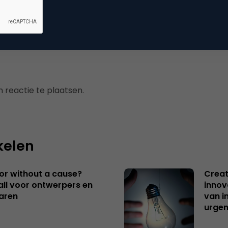
uws
 reactie te plaatsen.
kelen
 or without a cause?
Creat
ll voor ontwerpers en
innov
aren
van i
urgen