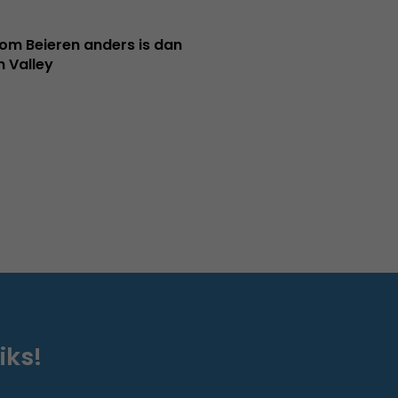
m Beieren anders is dan
n Valley
iks!