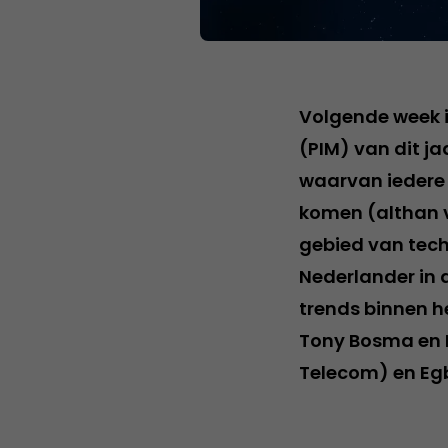
Volgende week i
(PIM) van dit ja
waarvan iedere 
komen (althan v
gebied van tec
Nederlander in 
trends binnen h
Tony Bosma en M
Telecom) en Egb