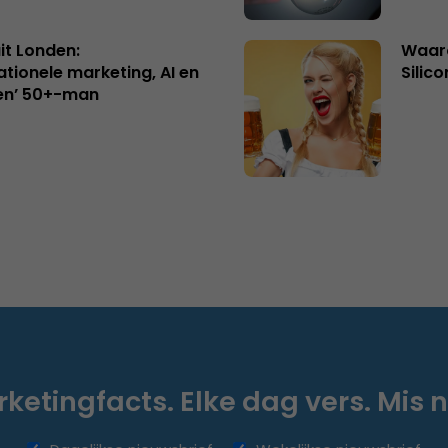
uit Londen:
Waaro
ationele marketing, AI en
Silico
en’ 50+-man
ketingfacts. Elke dag vers. Mis n