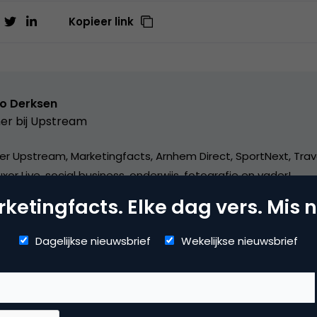
Kopieer link
o Derksen
er bij
Upstream
er Upstream, Marketingfacts, Arnhem Direct, SportNext, Trav
xor Live, social business, onderwijs, fotografie en vader!
ketingfacts. Elke dag vers. Mis n
Dagelijkse nieuwsbrief
Wekelijkse nieuwsbrief
mmerce