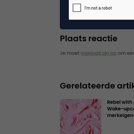
Tags
nie
Plaats reactie
Je moet
ingelogd zijn op
om een
Gerelateerde arti
Rebel with
Wake-upca
merkeigen