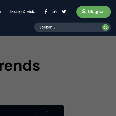
Inloggen
en
Missie & Visie
Trends