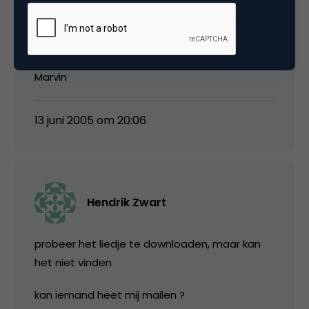
nogmaalsbedankt voor jullie hulp !!!
groetjes,
Marvin
13 juni 2005 om 20:06
Hendrik Zwart
probeer het liedje te downloaden, maar kan
het niet vinden
kan iemand heet mij mailen ?