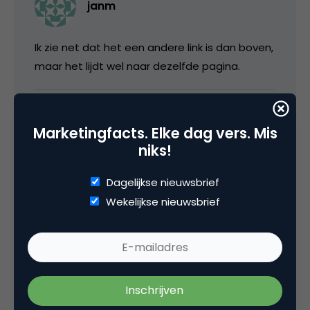
janm
Ik zie net dat het een andere link is dan boven,
maar het lijdt wel naar dezelfde pagina.
13 juni 2005 om 11:18
Marketingfacts. Elke dag vers. Mis
niks!
Dagelijkse nieuwsbrief
marvin
Wekelijkse nieuwsbrief
danke wel mensen voor jullie hulp na mij toe
voor het zoeken na het nummer, maar ik heb
hem al ontvangen via de mail.
Dus ik oek het nummer niet meer, maar