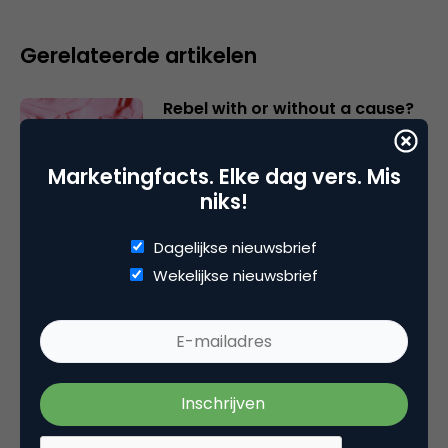
Gerelateerde artikelen
Rebel with or without a cause?
Wake-upcall voor ontwerpers
en merkeigenaren
Marketingfacts. Elke dag vers. Mis
niks!
Dagelijkse nieuwsbrief
Creatieve sector als aanjager
van innovatie en ontsluiter en
Wekelijkse nieuwsbrief
verbinder van industrieën
belangrijker en urgenter dan
ooit
Inspiratie uit Londen:
intergenerationele marketing, AI
en de ‘vergeten’ 50+-man