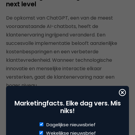
next level
De opkomst van ChatGPT, een van de meest
vooraanstaande AI-chatbots, heeft de
klantenervaring ingrijpend veranderd. Een
succesvolle implementatie belooft aanzienlijke
kostenbesparingen en een verbeterde
klanttevredenheid. Wanneer technologische
innovatie en menselijke interactie elkaar
versterken, gaat de klantenervaring naar een
hoger niveau.
Ai als gamechanger in customer
Marketingfacts. Elke dag vers. Mis
experience
niks!
Organisaties benutten AI op verschillende
Dagelijkse nieuwsbrief
manieren om de klantervaring te verbeteren, zoals
Wekelijkse nieuwsbrief