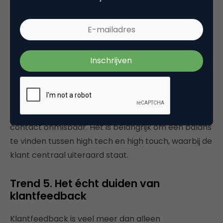
het gebruik van chatbots, spraakassistenten en
predictive analytics. Het potentieel van AI ligt in het
verbeteren van efficiëntie, het nemen van
geïnformeerde beslissingen en het creëren van
innovatieve oplossingen voor diverse zakelijke
uitdagingen.
Hoewel technologische vooruitgang de
klantverwachting verhoogt, blijft persoonlijk
contact onmisbaar. Het is belangrijk om een balans
te vinden tussen high tech en high touch, waarbij de
klant centraal uiteraard staat.
Trend 5. Het écht duiden van
klantfeedback
Klantfeedback is veel meer dan alleen