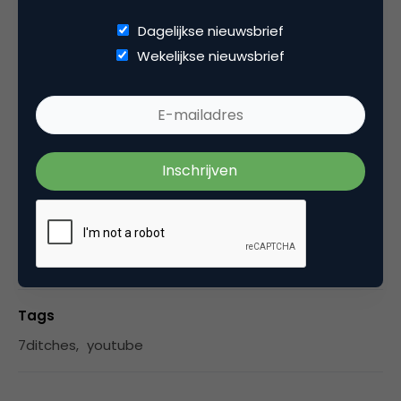
gesprekken, waarbij hij degene die hij interviewt
Dagelijkse nieuwsbrief
altijd in zijn of haar waarde laat. Scherp, maar
Wekelijkse nieuwsbrief
altijd met respect als vangrail. Ronnie heeft
meer dan tien jaar ervaring in het interview vak,
op het podium voor live publiek als ook voor de tv
camera’s van bijvoorbeeld 7DTV.
Categorie
Media
Tags
7ditches
,
youtube