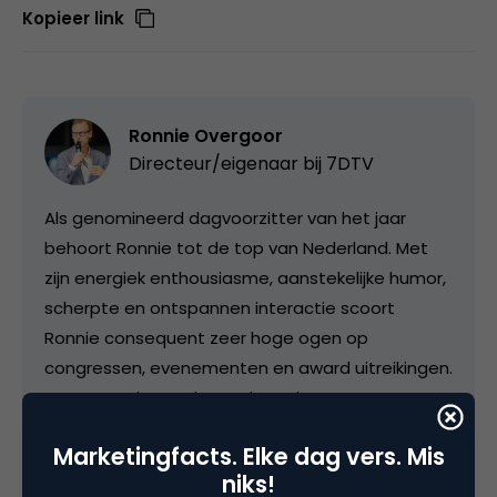
Kopieer link
Ronnie Overgoor
Directeur/eigenaar bij
7DTV
Als genomineerd dagvoorzitter van het jaar
behoort Ronnie tot de top van Nederland. Met
zijn energiek enthousiasme, aanstekelijke humor,
scherpte en ontspannen interactie scoort
Ronnie consequent zeer hoge ogen op
congressen, evenementen en award uitreikingen.
Daarnaast is Ronnie een interviewer met een
eigen stijl. Hij is voorbereid, nieuwsgierig en
Marketingfacts. Elke dag vers. Mis
switcht razendsnel tussen serieuze vragen en
niks!
scherpe humor. Hij houdt van open en echte