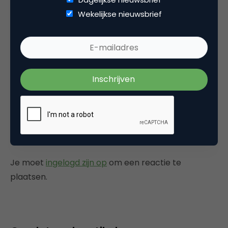
Wekelijkse nieuwsbrief
Categorie
B2B Marketing
Marketing Technology
Tags
ai
Plaats reactie
Je moet
ingelogd zijn op
om een reactie te
plaatsen.