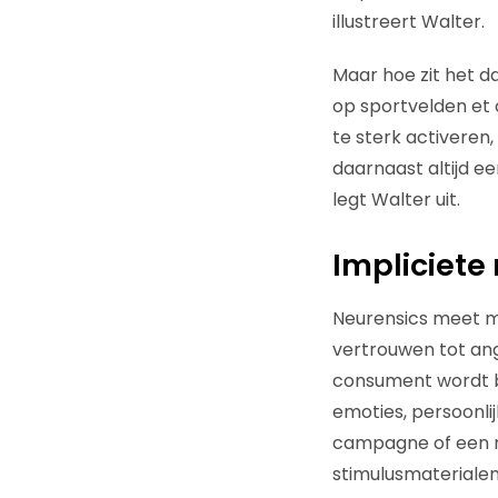
illustreert Walter.
Maar hoe zit het da
op sportvelden et 
te sterk activeren
daarnaast altijd e
legt Walter uit.
Impliciete
Neurensics meet me
vertrouwen tot angs
consument wordt be
emoties, persoonli
campagne of een me
stimulusmaterialen