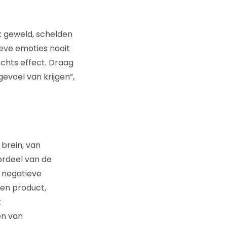
jk geweld, schelden
eve emoties nooit
chts effect. Draag
evoel van krijgen”,
brein, van
ordeel van de
 negatieve
een product,
t
en van