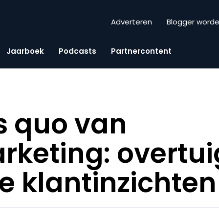
Adverteren
Blogger word
Jaarboek
Podcasts
Partnercontent
s quo van
keting: overtui
te klantinzichten