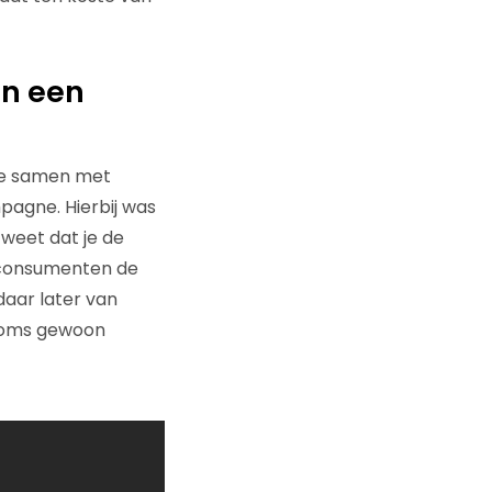
an een
 we samen met
pagne. Hierbij was
 weet dat je de
e consumenten de
daar later van
. Soms gewoon