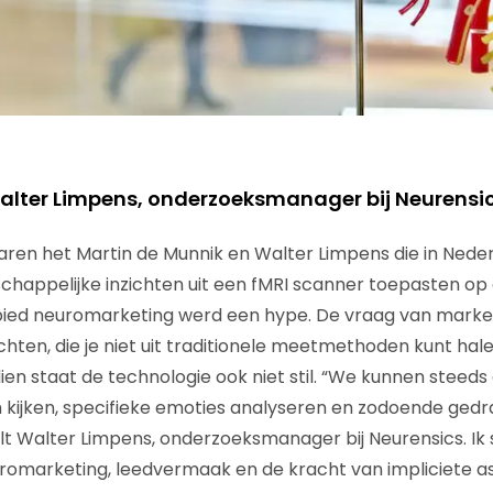
alter Limpens, onderzoeksmanager bij Neurensi
aren het Martin de Munnik en Walter Limpens die in Nede
chappelijke inzichten uit een fMRI scanner toepasten o
bied neuromarketing werd een hype. De vraag van marke
ichten, die je niet uit traditionele meetmethoden kunt hal
en staat de technologie ook niet stil. “We kunnen steeds 
kijken, specifieke emoties analyseren en zodoende gedr
elt Walter Limpens, onderzoeksmanager bij Neurensics. I
romarketing, leedvermaak en de kracht van impliciete as