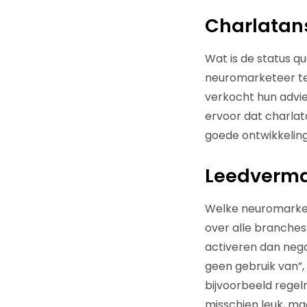
Charlatans
Wat is de status 
neuromarketeer te
verkocht hun advie
ervoor dat charlata
goede ontwikkeling
Leedverma
Welke neuromarketi
over alle branches
activeren dan nega
geen gebruik van”, 
bijvoorbeeld rege
misschien leuk, ma