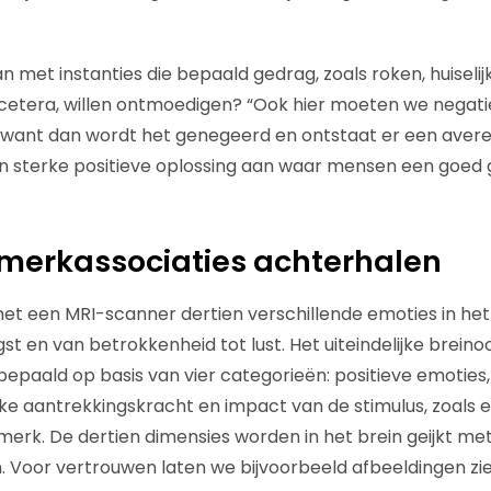
n met instanties die bepaald gedrag, zoals roken, huiseli
cetera, willen ontmoedigen? “Ook hier moeten we negati
, want dan wordt het genegeerd en ontstaat er een avere
en sterke positieve oplossing aan waar mensen een goed g
 merkassociaties achterhalen
t een MRI-scanner dertien verschillende emoties in het 
t en van betrokkenheid tot lust. Het uiteindelijke breino
paald op basis van vier categorieën: positieve emoties,
jke aantrekkingskracht en impact van de stimulus, zoals 
rk. De dertien dimensies worden in het brein geijkt me
. Voor vertrouwen laten we bijvoorbeeld afbeeldingen zi