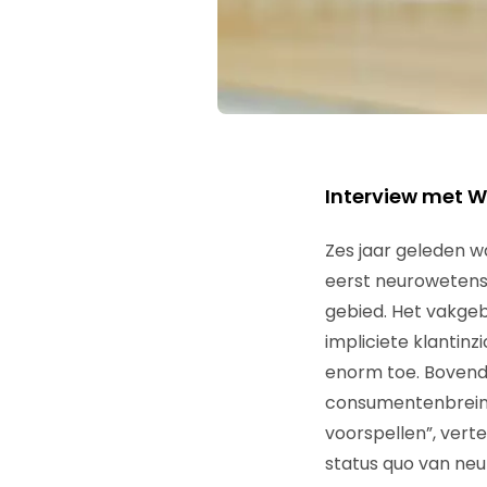
Interview met W
Zes jaar geleden w
eerst neurowetens
gebied. Het vakge
impliciete klantinz
enorm toe. Bovendi
consumentenbrein 
voorspellen”, vert
status quo van neu