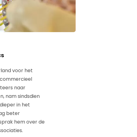
cs
rland voor het
p commercieel
teers naar
en, nam sindsdien
dieper in het
ag beter
k sprak hem over de
sociaties.