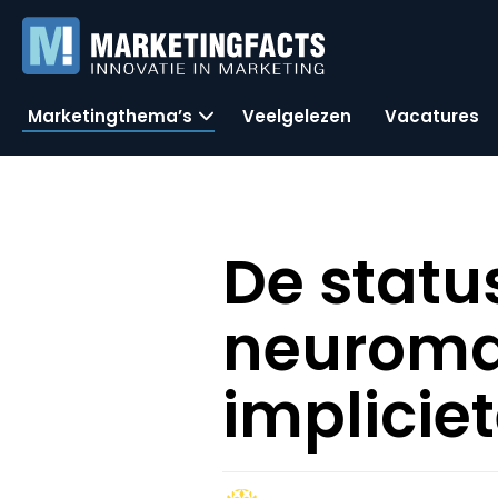
Marketingthema’s
Veelgelezen
Vacatures
De statu
neuromar
implicie