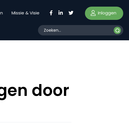
Inloggen
en
Missie & Visie
gen door