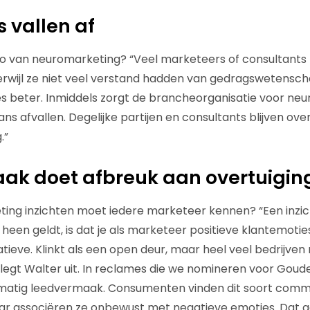
 vallen af
quo van neuromarketing? “Veel marketeers of consultant
rwijl ze niet veel verstand hadden van gedragswetensc
s beter. Inmiddels zorgt de brancheorganisatie voor ne
ns afvallen. Degelijke partijen en consultants blijven over
.”
ak doet afbreuk aan overtuigin
ng inzichten moet iedere marketeer kennen? “Een inzich
 heen geldt, is dat je als marketeer positieve klantemoti
tieve. Klinkt als een open deur, maar heel veel bedrijve
legt Walter uit. In reclames die we nomineren voor Gouden
lmatig leedvermaak. Consumenten vinden dit soort comm
ar associëren ze onbewust met negatieve emoties. Dat g