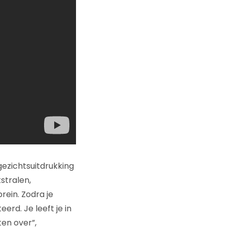
gezichtsuitdrukking
stralen,
ein. Zodra je
rd. Je leeft je in
ten over”,