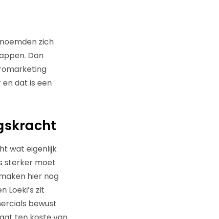
s noemden zich
happen. Dan
uromarketing
 en dat is een
gskracht
t wat eigenlijk
es sterker moet
n maken hier nog
 Loeki’s zit
ercials bewust
aat ten koste van