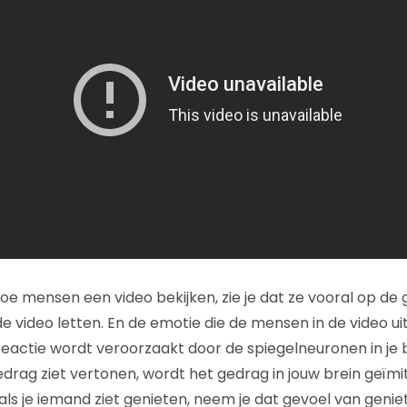
hoe mensen een video bekijken, zie je dat ze vooral op de 
 video letten. En de emotie die de mensen in de video uit
actie wordt veroorzaakt door de spiegelneuronen in je br
ag ziet vertonen, wordt het gedrag in jouw brein geïmitee
als je iemand ziet genieten, neem je dat gevoel van genie