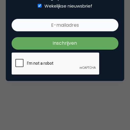
componenten: 1) objectieven, 2) stappen en 3)
Wekelijkse nieuwsbrief
de elementen die je moet definiëren om de
objectieven te bereiken via de juiste stappen.
Je ontdekt het volledige rapport van Brian Solis
hieronder. Invloed is één van de thema’s waar hij
het op 28 juni zal over hebben op de
Brian Solis
Social Business Sessions
. Het volledige programma
daarvan vind je
hier
.