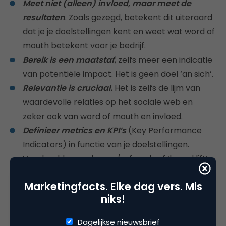
Meet niet (alleen) invloed, maar meet de
resultaten
. Zoals gezegd, betekent dit uiteraard
dat je je doelstellingen kent en weet wat word of
mouth betekent voor je bedrijf.
Bereik is een maatstaf
, zelfs meer een indicatie
van potentiële impact. Het is geen doel ‘an sich’.
Relevantie is cruciaal.
Het is zelfs de lijm van
waardevolle relaties op het sociale web en
zeker ook van word of mouth en invloed.
Definieer metrics en KPI’s
(Key Performance
Indicators) in functie van je doelstellingen.
Voorbeelden: verkopen/referrals of ‘brand lift’.
Als je de impact van die laatste op je business
Marketingfacts. Elke dag vers. Mis
wilt kennen moet je natuurlijk ook de impact van
niks!
je merk op je omzet kennen.
Ontwikkel een actieplan
met de volgende drie
Dagelijkse nieuwsbrief