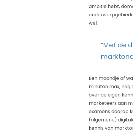
ambitie hebt, domw
onderwerpgebieden 
wel.
“Met de di
marktond
Een maandje of wat
minuten max, nog e
over de eigen kenn
marketeers aan mee
examens daarop kun
(algemene) digitale
kennis van markto