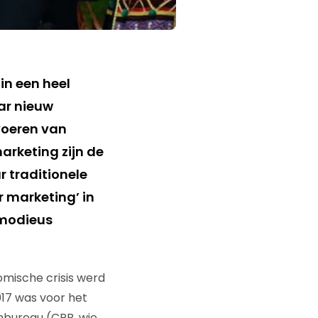
in een heel
ar nieuw
nvoeren van
rketing zijn de
r traditionele
 marketing’ in
 modieus
omische crisis werd
17 was voor het
nbureau (CPB, wie