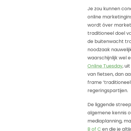
Je zou kunnen concl
online marketingin
wordt óver marketi
traditioneel doel 
de buitenwacht tr
noodzaak nauwelijk
waarschijnlijk wel
Online Tuesday
, u
van fietsen, dan a
frame ’traditionee
regeringspartijen.
De liggende stree
algemene kennis ov
mediaplanning, mark
B of C
en die je alti