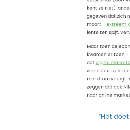
kent ze niet), ande
gegeven dat zich 
maart –
extreem 
lente ten spijt. V
Maar toen de econo
kwamen er toen – 
dat
digital market
werd door opleider
markt om vraagt of 
zeggen dat ook NIM
naar online marketi
“Het doet 