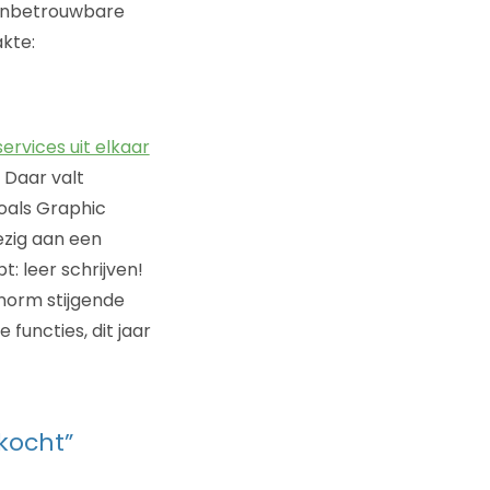
 onbetrouwbare
akte:
services uit elkaar
 Daar valt
oals Graphic
bezig aan een
t: leer schrijven!
enorm stijgende
 functies, dit jaar
kocht”