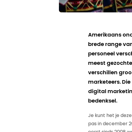
Amerikaans onde
brede range van
personeel versch
meest gezochte 
verschillen groo
marketeers. Die
digital marketi
bedenksel.
Je kunt het je deze
pas in december 
eerst sinds 2008 w