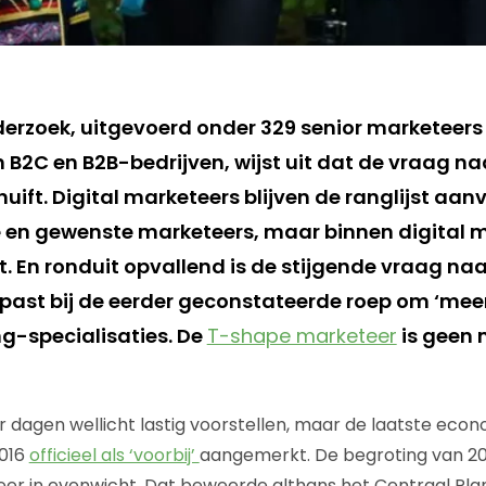
rzoek, uitgevoerd onder 329 senior marketeers 
 B2C en B2B-bedrijven, wijst uit dat de vraag na
uift. Digital marketeers blijven de ranglijst aa
en gewenste marketeers, maar binnen digital ma
t. En ronduit opvallend is de stijgende vraag naa
 past bij de eerder geconstateerde roep om ‘meer
ng-specialisaties. De
T-shape marketeer
is geen
r dagen wellicht lastig voorstellen, maar de laatste econ
2016
officieel als ‘voorbij’
aangemerkt. De begroting van 20
eer in evenwicht. Dat beweerde althans het Centraal Pla