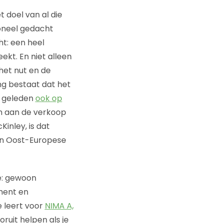
 doel van al die
ioneel gedacht
t: een heel
ekt. En niet alleen
het nut en de
ng bestaat dat het
n geleden
ook op
gen aan de verkoop
inley, is dat
 en Oost-Europese
ie: gewoon
ment en
e leert voor
NIMA A,
ooruit helpen als je