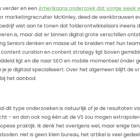
ts verder en een
Amerikaans onderzoek dat vorige week 
r marketingrecruiter McKinley, deed de wenkbrauwen ev
drijf wist aan te tonen dat folderontwikkelaars ineens de
eren is, maar dat er binnen digital grote verschillen ont
ing Seniors denken en masse uit te breiden met hun tea
r content curation en content strategy ligt boven gemidd
ddeld ligt en die naar SEO en mobile momenteel ónder g
 je je digitaal specialiseert. Over het algemeen blijft de 
bij het aanbod.
al dit type onderzoeken is natuurlijk of je de resultaten v
acht – en dan ook nog één uit de VS zou mogen extrapole
opese praktijk. Ik denk het overigens wel, maar enige te
eboden. Het is geen klein bureau, het artikel is veel gedee