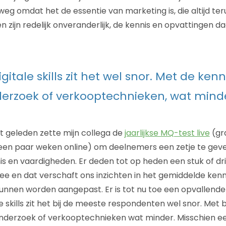
eg omdat het de essentie van marketing is, die altijd te
zijn redelijk onveranderlijk, de kennis en opvattingen 
gitale skills zit het wel snor. Met de ken
erzoek of verkooptechnieken, wat mind
 geleden zette mijn collega de
jaarlijkse MQ-test live
(gra
en paar weken online) om deelnemers een zetje te geven
is en vaardigheden. Er deden tot op heden een stuk of d
 en dat verschaft ons inzichten in het gemiddelde kenn
nen worden aangepast. Er is tot nu toe een opvallende 
 skills zit het bij de meeste respondenten wel snor. Met 
nderzoek of verkooptechnieken wat minder. Misschien e