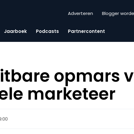
Adverteren
Blogger word
Jaarboek
Podcasts
Partnercontent
itbare opmars 
nele marketeer
9:00