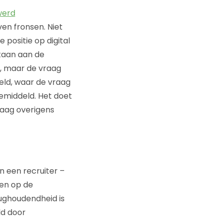
werd
en fronsen. Niet
 positie op digital
staan aan de
m, maar de vraag
eld, waar de vraag
emiddeld. Het doet
vraag overigens
an een recruiter –
ren op de
rughoudendheid is
ld door