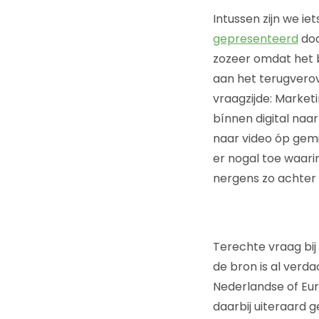
Intussen zijn we ie
gepresenteerd
doo
zozeer omdat het be
aan het terugverov
vraagzijde: Market
bínnen digital naa
naar video óp gemi
er nogal toe waarin
nergens zo achter 
Terechte vraag bij 
de bron is al verd
Nederlandse of Eur
daarbij uiteraard g