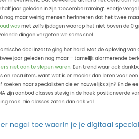
rhalf jaar geleden in zijn ‘Decemberraming’. Beetje verge
nú nog maar weinig mensen herinneren dat het twee maa
koud was
met zelfs ijsdagen waarop het niet boven de 0 
ervelende dingen vergeten we soms snel.
mische dooi inzette ging het hard. Met de opleving van
twee jaar geleden nog maar – tamelijk alarmerende beri
eers niet aan te slepen waren
. Een trend waar ook dankb
s en recruiters, want wat is er mooier dan leren voor ee
zoeken naar specialisten die er nauwelijks zijn? En de eer
A zijn aanbod classes stevig in de hoek positioneerde va
ng rook. Die classes zaten dan ook vol.
er nogal toe waarin je je digitaal special