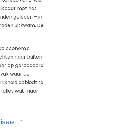
lijkbaar met het
nden geleden – in
graden uitkwam. De
 de economie
chten naar buiten
aar op gereageerd
n vak waar de
lijkheid gebiedt te
n alles wat maar
iseert”