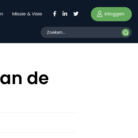
Inloggen
en
Missie & Visie
van de