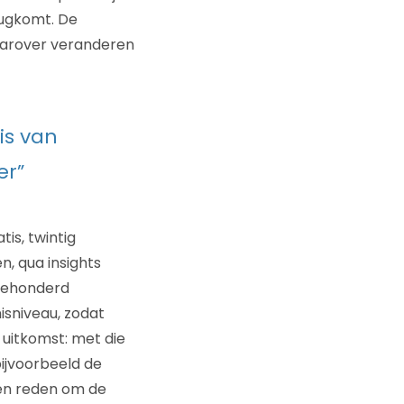
rugkomt. De
daarover veranderen
nis van
er”
tis, twintig
, qua insights
riehonderd
isniveau, zodat
uitkomst: met die
bijvoorbeeld de
en reden om de