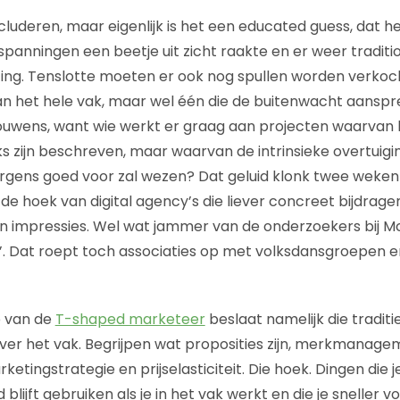
uderen, maar eigenlijk is het een educated guess, dat het
spanningen een beetje uit zicht raakte en er weer tradit
ng. Tenslotte moeten er ook nog spullen worden verkoch
van het hele vak, maar wel één die de buitenwacht aanspre
ouwens, want wie werkt er graag aan projecten waarvan 
s zijn beschreven, maar waarvan de intrinsieke overtuigi
 ergens goed voor zal wezen? Dat geluid klonk twee weke
it de hoek van digital agency’s die liever concreet bijdra
an impressies. Wel wat jammer van de onderzoekers bij McK
l’. Dat roept toch associaties op met volksdansgroepen
p van de
T-shaped marketeer
beslaat namelijk die tradit
er het vak. Begrijpen wat proposities zijn, merkmanage
etingstrategie en prijselasticiteit. Die hoek. Dingen die j
jd blijft gebruiken als je in het vak werkt en die je sneller v