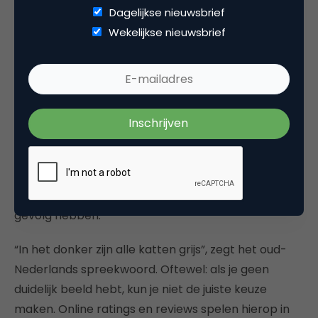
merk vergroten. Geef korting op een volgende
Dagelijkse nieuwsbrief
aankoop of bied een gratis accessoire aan. Dit is
Wekelijkse nieuwsbrief
een investering, maar voldoende kwalitatieve
reviews zullen zich zeker terugverdienen in een
hoger conversiepercentage.
Let er bij het belonen wel op dat mensen niet enkel
een review schrijven omdat ze hiervoor iets krijgen.
Je gehele fanbase benaderen een review te
schrijven, terwijl zij geen ervaring met je product of
dienst hebben, kan veel negatieve reclame tot
gevolg hebben.
“In het donker zijn alle katten grijs”, zegt het oud-
Nederlands spreekwoord. Oftewel: als je geen
duidelijk beeld hebt, kun je niet de juiste keuze
maken. Online ratings en reviews spelen hierop in