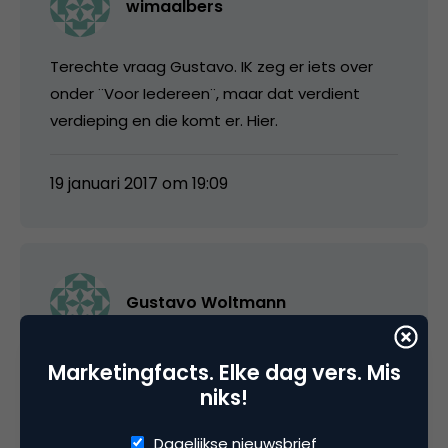
wimaalbers
Terechte vraag Gustavo. IK zeg er iets over
onder ¨Voor Iedereen¨, maar dat verdient
verdieping en die komt er. Hier.
19 januari 2017 om 19:09
Gustavo Woltmann
Bedankt Wim, die vraag verdient inderdaad
Marketingfacts. Elke dag vers. Mis
wat meer uitleg (althans het antwoord erop),
niks!
ik kijk uit naar een nieuw artikel 🙂
Dagelijkse nieuwsbrief