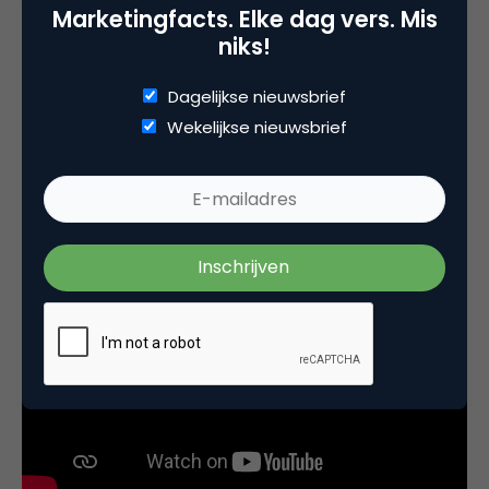
en boek je resultaten. Daarmee creëer je ruimte
Marketingfacts. Elke dag vers. Mis
voor de volgende stap.
niks!
Tom Jansen was te gast bij de eerste bijeenkomst
Dagelijkse nieuwsbrief
van de Brand Design Community van NIMA en sprak
Wekelijkse nieuwsbrief
daarin onder meer over zijn werk en bedrijf.
Onderstaand de video van dat gesprek: