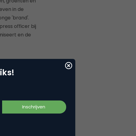
en, groenten en
geven in de
onge 'brand'.
press officer bij
niseert en de
iks!
?
Schrijf je dan snel