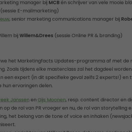
arketing manager bij
MCB
én schrijver van vele mooie b
(sessie E-mailmarketing)
eeuw
, senior marketing communications manager bij
Rob
Willem bij
Willem&Drees
(sessie Online PR & branding)
n we het Marketingfacts Updates-programma af met de 
ng. Zoals tijdens elke masterclass zal het dagdeel wor
 een expert (in dit specifieke geval zelfs 2 experts!) en
 hun ervaringen delen.
reek Janssen
en
Gijs Moonen
, resp. content director en di
n op de rol van PR vroeger en nu, de rol van storytelling 
g, het belang van de tone of voice en inhaken (newsjack
iseert.