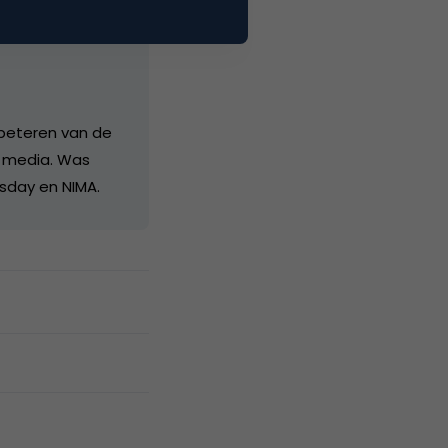
erbeteren van de
e media. Was
esday en NIMA.