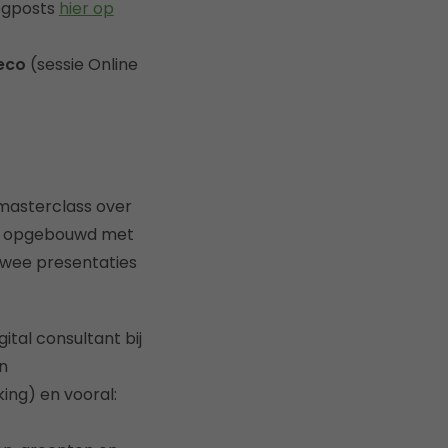
logposts
hier op
eco
(sessie Online
masterclass over
den opgebouwd met
 twee presentaties
gital consultant bij
en
ing) en vooral: