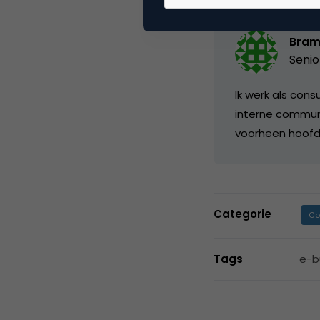
Bram
Senio
Ik werk als cons
interne communi
voorheen hoofdr
Categorie
Co
Tags
e-b