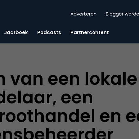
Adverteren
Blogger word
Jaarboek
Podcasts
Partnercontent
n van een lokale
elaar, een
roothandel en e
nsbeheerder