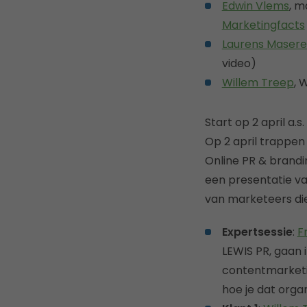
Edwin Vlems
, m
Marketingfacts
Laurens Maser
video)
Willem Treep
, 
Start op 2 april a.s.
Op 2 april trappe
Online PR & brandi
een presentatie van
van marketeers die
Expertsessie
:
F
LEWIS PR, gaan i
contentmarketin
hoe je dat organ