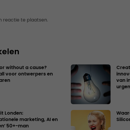
 reactie te plaatsen.
kelen
 or without a cause?
Creat
ll voor ontwerpers en
innov
aren
van i
urgen
uit Londen:
Waaro
ationele marketing, AI en
Silico
en’ 50+-man