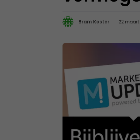
22 maart 
Bram Koster