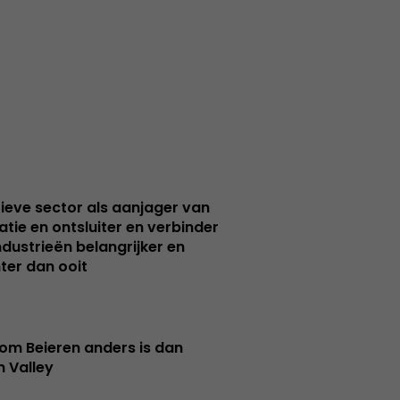
ieve sector als aanjager van
atie en ontsluiter en verbinder
ndustrieën belangrijker en
ter dan ooit
m Beieren anders is dan
n Valley