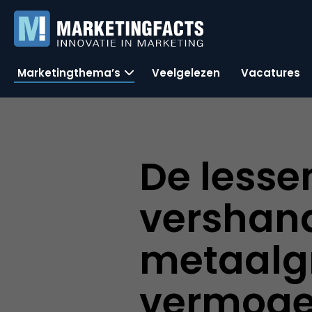
Marketingthema’s
Veelgelezen
Vacatures
De lesse
vershand
metaalg
vermoge