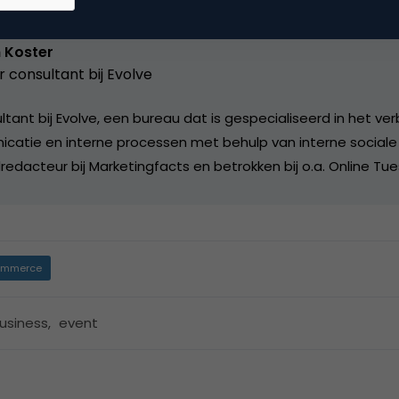
 Koster
r consultant bij
Evolve
ultant bij Evolve, een bureau dat is gespecialiseerd in het v
catie en interne processen met behulp van interne social
edacteur bij Marketingfacts en betrokken bij o.a. Online Tu
mmerce
usiness
,
event