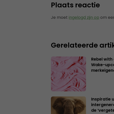
Plaats reactie
Je moet
ingelogd zijn op
om een
Gerelateerde arti
Rebel with
Wake-upca
merkeigen
Inspiratie 
intergener
de ‘verget