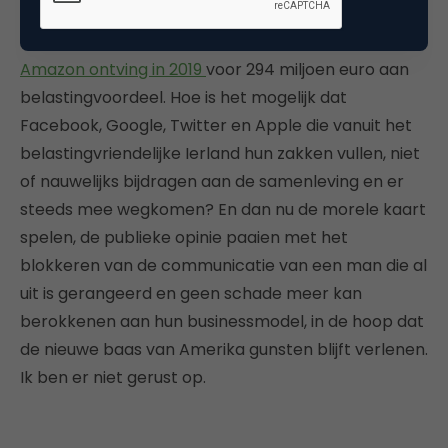
dat eigenhandig de
winkelstraat
in Nederland de
nek omdraait, geen belasting betaalt? Sterker nog,
Amazon ontving in 2019
voor 294 miljoen euro aan
belastingvoordeel. Hoe is het mogelijk dat
Facebook, Google, Twitter en Apple die vanuit het
belastingvriendelijke Ierland hun zakken vullen, niet
of nauwelijks bijdragen aan de samenleving en er
steeds mee wegkomen? En dan nu de morele kaart
spelen, de publieke opinie paaien met het
blokkeren van de communicatie van een man die al
uit is gerangeerd en geen schade meer kan
berokkenen aan hun businessmodel, in de hoop dat
de nieuwe baas van Amerika gunsten blijft verlenen.
Ik ben er niet gerust op.