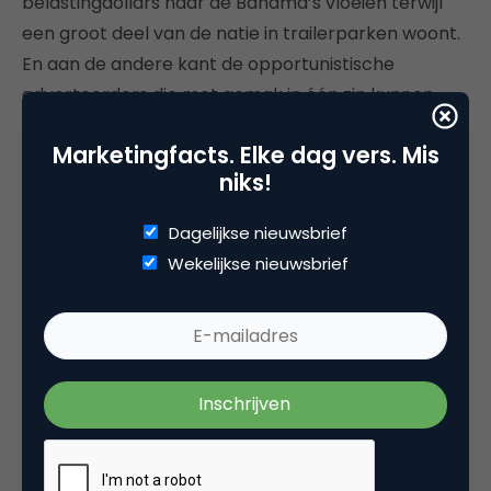
belastingdollars naar de Bahama’s vloeien terwijl
een groot deel van de natie in trailerparken woont.
En aan de andere kant de opportunistische
adverteerders die met gemak in één zin kunnen
vertellen dat ze de wereld beter willen maken,
Marketingfacts. Elke dag vers. Mis
maar tegelijkertijd platforms financieren die
niks!
aanzetten tot haat en verdeeldheid. Platforms die
het niet zo nauw nemen met de privacyregels, en
Dagelijkse nieuwsbrief
te vaak in de rechtbanken staan.
Wekelijkse nieuwsbrief
Nee, ik ben niet optimistisch. Het verwijderen van
een Twitter-account van de president in deze fase
van zijn leiderschap juich ik niet toe.
Amazon
Hoe is het mogelijk is dat een concern als Amazon,