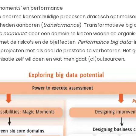
c moments’ en performance
e enorme kansen: huidige processen drastisch optimalise
kheden aanboren (
transformance
). Transformatieve big d
c moments
’ door een domein te kiezen waarin de organisa
et de risico’s en de bijeffecten.
Performance big data
-i
projecten met als doel de prestatie te verbeteren. Het 
isatie zelf wil doen en wat men gaat (cl)outsourcen.