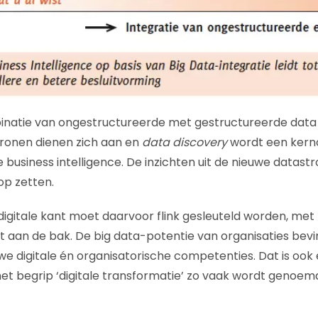
binatie van ongestructureerde met gestructureerde data 
tronen dienen zich aan en
data discovery
wordt een kern
 business intelligence. De inzichten uit de nieuwe datas
op zetten.
 digitale kant moet daarvoor flink gesleuteld worden, me
an de bak. De big data-potentie van organisaties bevin
we digitale én organisatorische competenties. Dat is ook
 begrip ‘digitale transformatie’ zo vaak wordt genoemd i