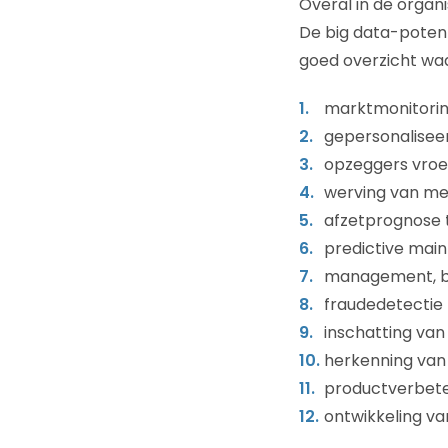
Overal in de organi
De big data-potent
goed overzicht waa
marktmonitorin
gepersonalisee
opzeggers vroe
werving van m
afzetprognose 
predictive mai
management, be
fraudedetectie
inschatting van 
herkenning van
productverbete
ontwikkeling v