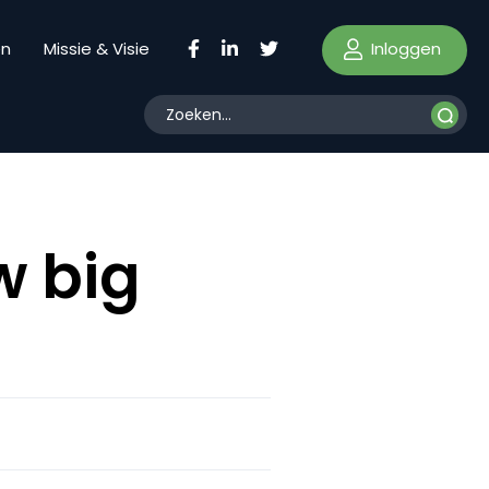
Inloggen
en
Missie & Visie
w big