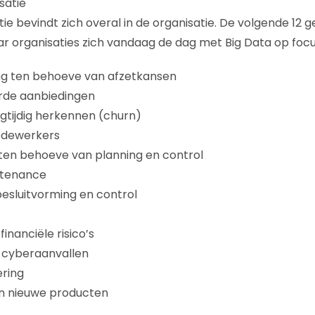
satie
ie bevindt zich overal in de organisatie. De volgende 12
r organisaties zich vandaag de dag met Big Data op focu
g ten behoeve van afzetkansen
rde aanbiedingen
gtijdig herkennen (churn)
edewerkers
ten behoeve van planning en control
ntenance
sluitvorming en control
financiële risico’s
 cyberaanvallen
ring
an nieuwe producten