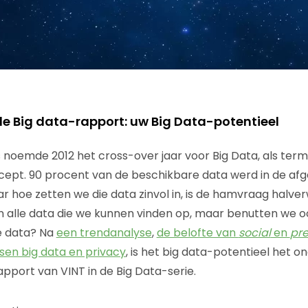
de Big data-rapport: uw Big Data-potentieel
noemde 2012 het cross-over jaar voor Big Data, als term
ept. 90 procent van de beschikbare data werd in de afg
 hoe zetten we die data zinvol in, is de hamvraag halve
en alle data die we kunnen vinden op, maar benutten we o
ie data? Na
een trendanalyse
,
de belofte van
social
en
pre
sen big data en privacy
, is het big data-potentieel het 
apport van VINT in de Big Data-serie.