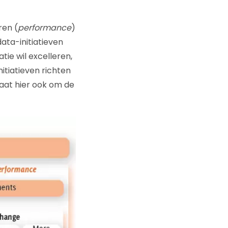
ren (
performance
)
ata-initiatieven
tie wil excelleren,
nitiatieven richten
gaat hier ook om de