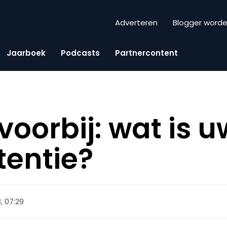
Adverteren
Blogger word
Jaarboek
Podcasts
Partnercontent
oorbij: wat is u
entie?
3, 07:29