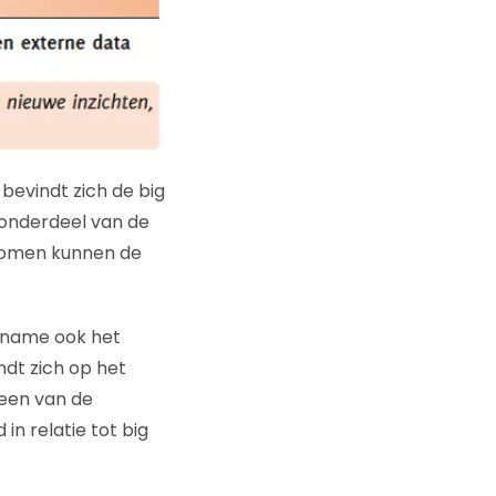
bevindt zich de big
onderdeel van de
tromen kunnen de
t name ook het
dt zich op het
 een van de
n relatie tot big