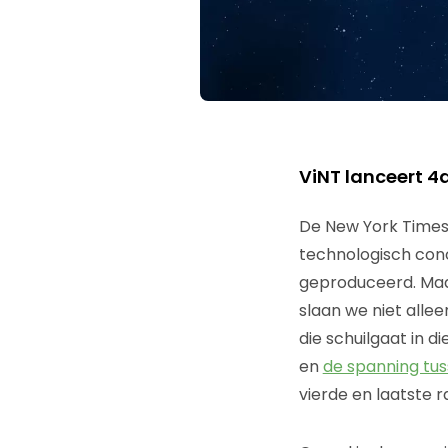
ViNT lanceert 4
De New York Times 
technologisch conc
geproduceerd. Maar
slaan we niet alle
die schuilgaat in d
en
de spanning tus
vierde en laatste r