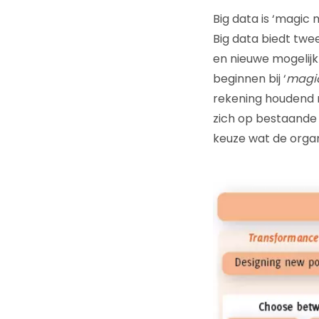
Big data is ‘magi
Big data biedt twe
en nieuwe mogelij
beginnen bij ‘
magi
rekening houdend m
zich op bestaande 
keuze wat de organ