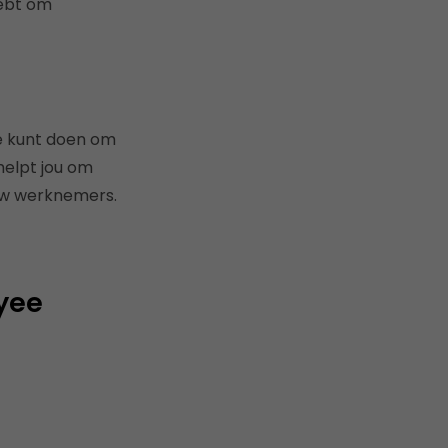
hebt om
je kunt doen om
helpt jou om
ouw werknemers.
oyee