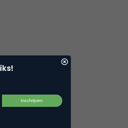
iks!
et mensen: