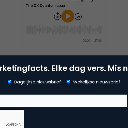
ketingfacts. Elke dag vers. Mis n
Kopieer link
Dagelijkse nieuwsbrief
Wekelijkse nieuwsbrief
a van der Aa
isatie adviseur bij
Accelerate In Experience
 being' is ervoor te zorgen dat organisaties goed omgaan m