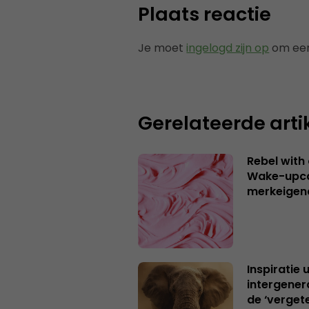
Plaats reactie
Je moet
ingelogd zijn op
om een
Gerelateerde arti
Rebel with
Wake-upca
merkeigen
Inspiratie 
intergener
de ‘verget