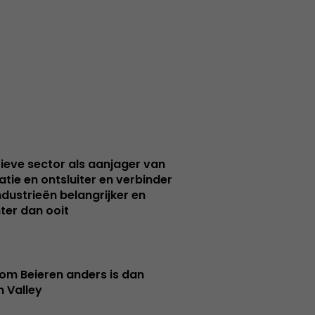
ieve sector als aanjager van
atie en ontsluiter en verbinder
ndustrieën belangrijker en
ter dan ooit
m Beieren anders is dan
n Valley