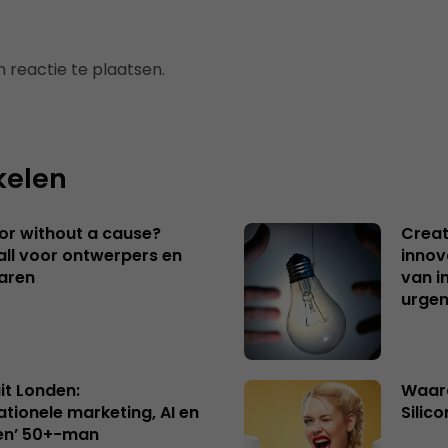
 reactie te plaatsen.
kelen
 or without a cause?
Creat
ll voor ontwerpers en
innov
aren
van i
urgen
uit Londen:
Waaro
ationele marketing, AI en
Silico
en’ 50+-man