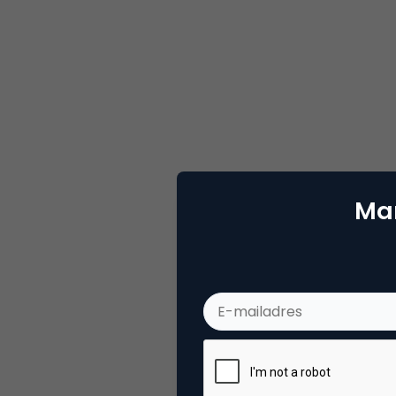
Mar
Deel dit artikel
Zann
Organ
Mijn 'reason of