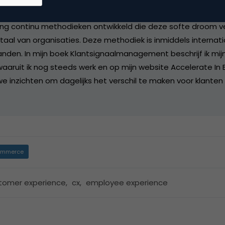
werkers. In de afgelopen 20 jaar heb ik zowel vanuit onderz
aring continu methodieken ontwikkeld die deze softe droom ve
aal van organisaties. Deze methodiek is inmiddels internat
anden. In mijn boek Klantsignaalmanagement beschrijf ik mijn
aruit ik nog steeds werk en op mijn website Accelerate In 
we inzichten om dagelijks het verschil te maken voor klanten
mmerce
tomer experience
,
cx
,
employee experience