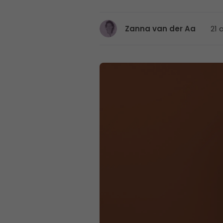
21 a
Zanna van der Aa