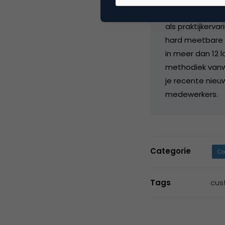
klanten én mede
als praktijkerv
hard meetbare t
in meer dan 12 l
methodiek vanwa
je recente nieu
medewerkers.
Categorie
Co
Tags
cus