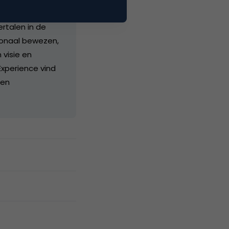
oek (PhD in CX)
rtalen in de
ionaal bewezen,
 visie en
Experience vind
 en