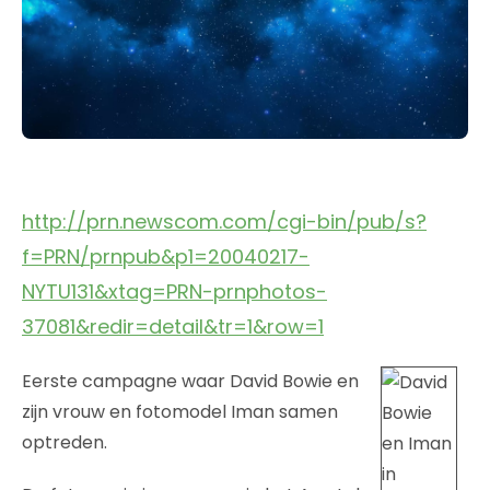
http://prn.newscom.com/cgi-bin/pub/s?
f=PRN/prnpub&p1=20040217-
NYTU131&xtag=PRN-prnphotos-
37081&redir=detail&tr=1&row=1
Eerste campagne waar David Bowie en
zijn vrouw en fotomodel Iman samen
optreden.