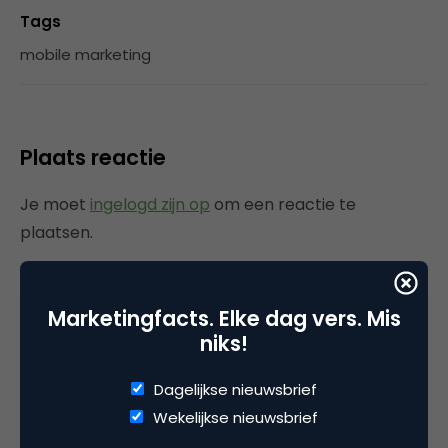
Tags
mobile marketing
Plaats reactie
Je moet
ingelogd zijn op
om een reactie te
plaatsen.
Marketingfacts. Elke dag vers. Mis
Gerelateerde artikelen
niks!
Dagelijkse nieuwsbrief
Marketingfacts Zomercheck –
Vita Kovalenko
Wekelijkse nieuwsbrief