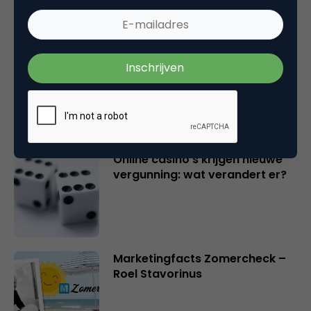
Marketingfacts Zomercheck –
Durk Bosma
Online casino’s krijgen nieuwe
vergunning: wat verandert er?
Marketingfacts Zomercheck –
Roel Stavorinus