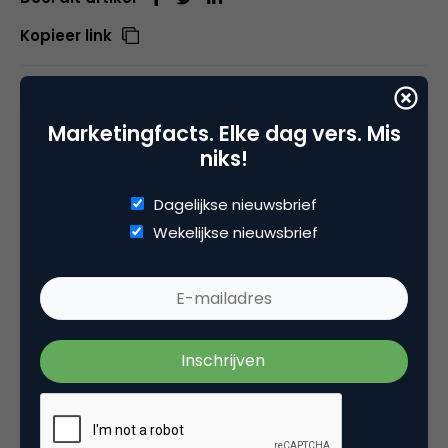
Kopieer link
Marketingfacts. Elke dag vers. Mis
Rogier de Moel
niks!
Senior Business Consultant | Trainer
bij
GX Software
Dagelijkse nieuwsbrief
Wekelijkse nieuwsbrief
Sinds midden jaren ‘90 ben ik actief op het
snijvlak van internet technologie, digitale
marketing en business development. Sinds 2014
werk ik als Senior Business Consultant en Trainer
bij GX Software. In deze rol geef ik strategisch
advies en implementeer ik customer data en
digital marketing oplossingen bij grote
Nederlandse organisaties. Daarnaast ben ik