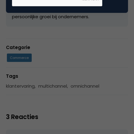
oprichter van Journey of Enterprises, een bedrijf
dat zich met verschillende initiatieven richt
persoonlijke groei bij ondernemers.
Categorie
Commerce
Tags
klantervaring
,
multichannel
,
omnichannel
3 Reacties