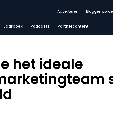
Adverteren
Blogger word
Jaarboek
Podcasts
Partnercontent
je het ideale
marketingteam
ld