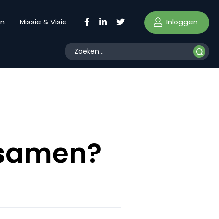
Inloggen
en
Missie & Visie
 samen?