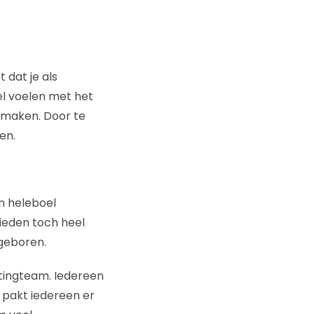
 dat je als
l voelen met het
n maken. Door te
en.
an heleboel
ieden toch heel
geboren.
etingteam. Iedereen
 pakt iedereen er