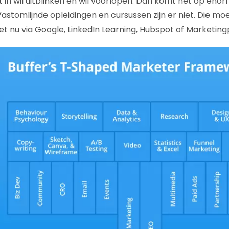
ht in wil uitblinken en wil voorlopen. Dan komt het op enor
 Vastomlijnde opleidingen en cursussen zijn er niet. Die moe
t nu via Google, LinkedIn Learning, Hubspot of Marketingp