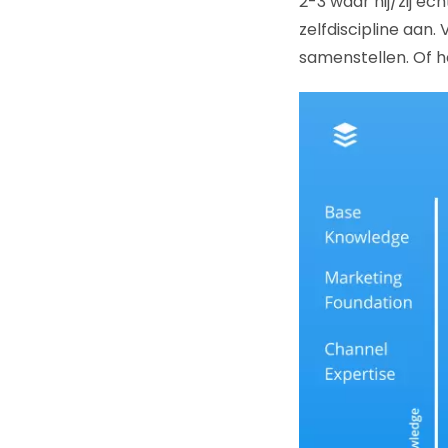
2-3 waar hij/zij ec
zelfdiscipline aan.
samenstellen. Of he