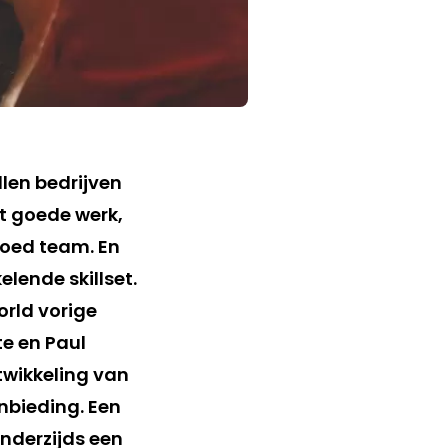
llen bedrijven
at goede werk,
goed team. En
lende skillset.
orld vorige
te en Paul
twikkeling van
nbieding. Een
anderzijds een