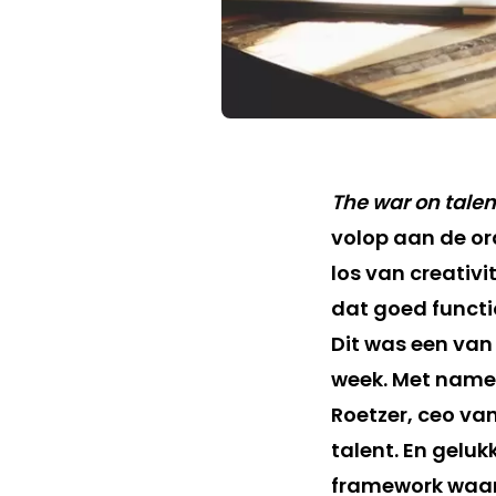
The war on tale
volop aan de ord
los van creativi
dat goed functi
Dit was een van
week. Met name 
Roetzer, ceo va
talent. En geluk
framework waarin