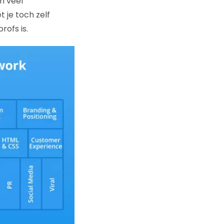
m veel
t je toch zelf
rofs is.