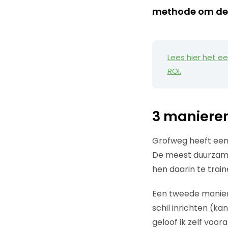
methode om de sk
Lees hier het ee
ROI.
3 manieren
Grofweg heeft een 
De meest duurzame
hen daarin te train
Een tweede manier 
schil inrichten (ka
geloof ik zelf voor