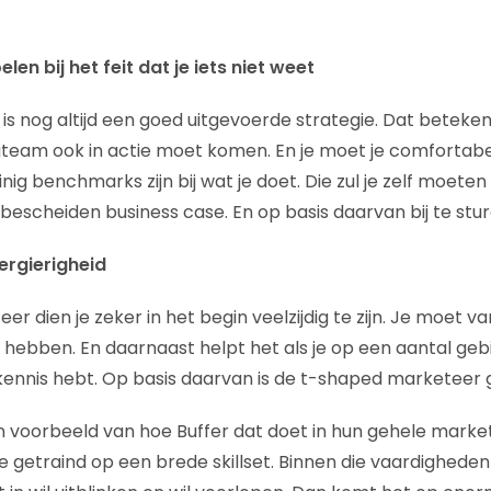
en bij het feit dat je iets niet weet
is nog altijd een goed uitgevoerde strategie. Dat betekent
team ook in actie moet komen. En je moet je comfortabe
ig benchmarks zijn bij wat je doet. Die zul je zelf moete
escheiden business case. En op basis daarvan bij te stur
eergierigheid
r dien je zeker in het begin veelzijdig te zijn. Je moet v
hebben. En daarnaast helpt het als je op een aantal geb
ennis hebt. Op basis daarvan is de t-shaped marketeer 
en voorbeeld van hoe Buffer dat doet in hun gehele mark
e getraind op een brede skillset. Binnen die vaardigheden