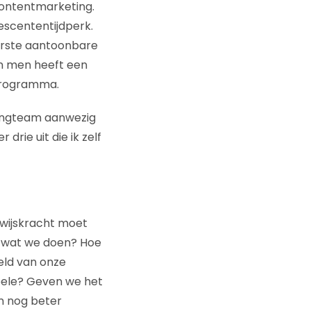
contentmarketing.
lescententijdperk.
erste aantoonbare
en men heeft een
programma.
tingteam aanwezig
drie uit die ik zelf
ewijskracht moet
e wat we doen? Hoe
eld van onze
abele? Geven we het
n nog beter