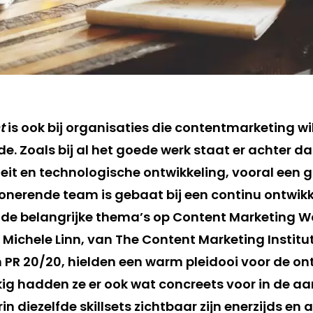
nt
is ook bij organisaties die contentmarketing wi
e. Zoals bij al het goede werk staat er achter d
teit en technologische ontwikkeling, vooral een 
onerende team is gebaat bij een continu ontwikke
 de belangrijke thema’s op Content Marketing W
Michele Linn, van The Content Marketing Institu
n PR 20/20, hielden een warm pleidooi voor de on
kig hadden ze er ook wat concreets voor in de aa
 diezelfde skillsets zichtbaar zijn enerzijds en 