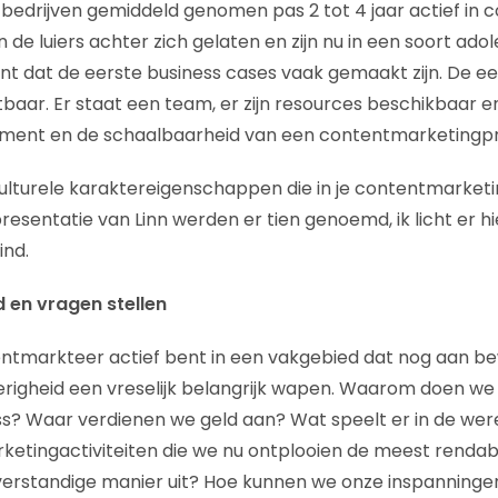
edrijven gemiddeld genomen pas 2 tot 4 jaar actief in 
de luiers achter zich gelaten en zijn nu in een soort ado
t dat de eerste business cases vaak gemaakt zijn. De e
htbaar. Er staat een team, er zijn resources beschikbaar 
ement en de schaalbaarheid van een contentmarketing
 culturele karaktereigenschappen die in je contentmarke
resentatie van Linn werden er tien genoemd, ik licht er hier 
ind.
d en vragen stellen
entmarkteer actief bent in een vakgebied dat nog aan b
ierigheid een vreselijk belangrijk wapen. Waarom doen w
s? Waar verdienen we geld aan? Wat speelt er in de wer
arketingactiviteiten die we nu ontplooien de meest rend
verstandige manier uit? Hoe kunnen we onze inspanninge