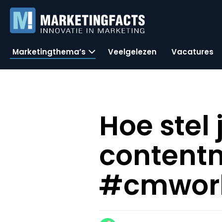
Marketingthema’s
Veelgelezen
Vacatures
Hoe stel 
content
#cmwor