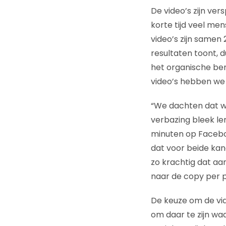
De video’s zijn ver
korte tijd veel me
video’s zijn samen
resultaten toont, 
het organische ber
video’s hebben we 
“We dachten dat w
verbazing bleek le
minuten op Facebo
dat voor beide kan
zo krachtig dat aa
naar de copy per p
De keuze om de vid
om daar te zijn waa