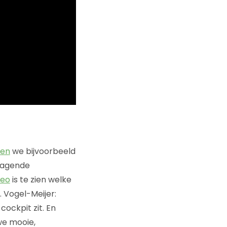
ien
we bijvoorbeeld
tdagende
deo
is te zien welke
. Vogel-Meijer:
cockpit zit. En
we mooie,