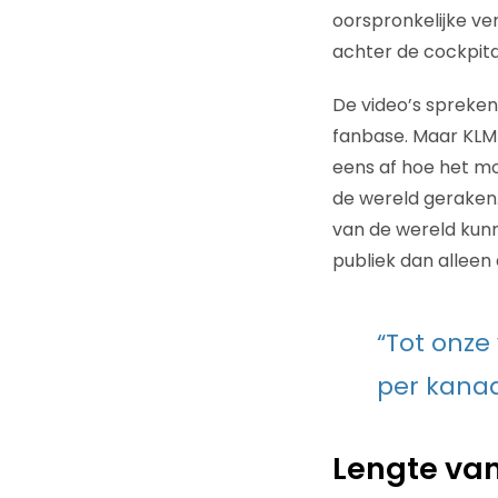
oorspronkelijke ve
achter de cockpitd
De video’s spreken
fanbase. Maar KLM b
eens af hoe het mo
de wereld geraken.
van de wereld kunn
publiek dan alleen
“Tot onze
per kanaa
Lengte va