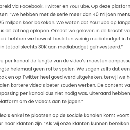
spreid via Facebook, Twitter en YouTube. Op deze platform
nsen: “We hebben met de serie meer dan 40 miljoen mens
 25 miljoen keer bekeken. We weten dat YouTube op lang
dus dit zal nog oplopen. Omdat we geloven in de kracht v
eik hebben we bewust besloten weinig mediabudget in te 
in totaal slechts 30K aan mediabudget geïnvesteerd.”
e per kanaal de lengte van de video’s moesten aanpasse
ngte helemaal geen rol te spelen. We zagen zelfs dat ee
ok en op Twitter heel goed werd uitgekeken, terwijl we
alen kortere video’s beter zouden werken. De content va
npassing per kanaal dus niet nodig was. Uiteraard hebbe
latform om de video’s aan te jagen.”
eo’s enkel te plaatsen op de sociale kanalen komt voort u
r haar klanten zijn. “Als wij onze klanten kunnen bereike