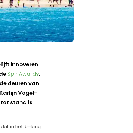
ijft innoveren
 de
SpinAwards
.
r de deuren van
Karlijn Vogel-
tot stand is
dat in het belang