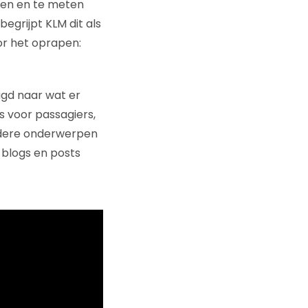
oen en te meten
egrijpt KLM dit als
or het oprapen:
agd naar wat er
is voor passagiers,
ndere onderwerpen
 blogs en posts