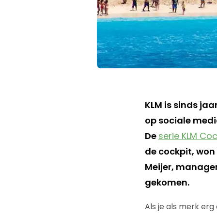
KLM is sinds jaa
op sociale media
De
serie KLM Coc
de cockpit, won 
Meijer, manager 
gekomen.
Als je als merk er