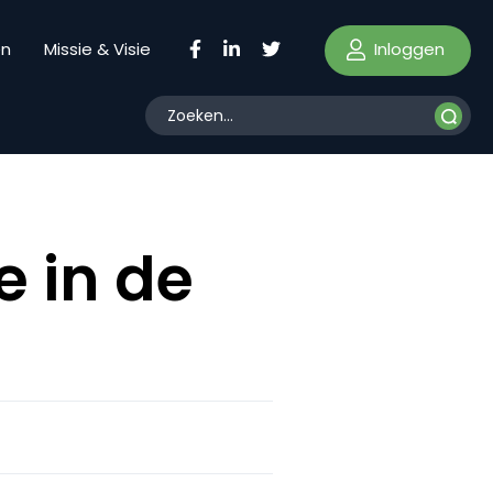
Inloggen
en
Missie & Visie
e in de