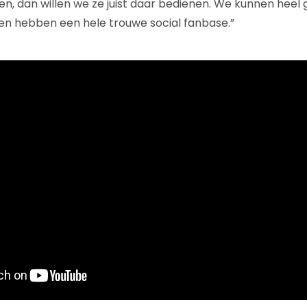
n, dan willen we ze juist daar bedienen. We kunnen heel 
 en hebben een hele trouwe social fanbase.”