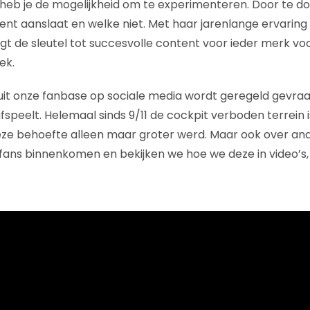
 heb je de mogelijkheid om te experimenteren. Door te d
nt aanslaat en welke niet. Met haar jarenlange ervaring b
igt de sleutel tot succesvolle content voor ieder merk vo
ek.
uit onze fanbase op sociale media wordt geregeld gevra
afspeelt. Helemaal sinds 9/11 de cockpit verboden terrein 
ze behoefte alleen maar groter werd. Maar ook over a
 fans binnenkomen en bekijken we hoe we deze in video’s,