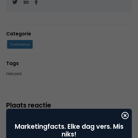
Categorie
Commerce
Tags
nieuws
Plaats reactie
Je moet
ingelogd zijn op
om een reactie te
Marketingfacts. Elke dag vers. Mis
plaatsen.
niks!