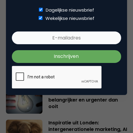
Dagelijkse nieuwsbrief
Wekelijkse nieuwsbrief
Gerelateerde artikelen
Rebel with or without a cause?
Wake-upcall voor ontwerpers
en merkeigenaren
Creatieve sector als aanjager
van innovatie en ontsluiter en
verbinder van industrieën
belangrijker en urgenter dan
ooit
Inspiratie uit Londen:
intergenerationele marketing, AI