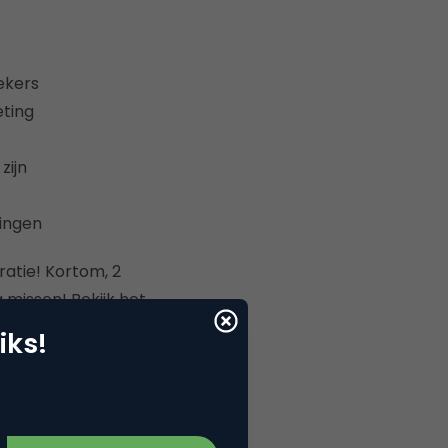
ekers
eting
zijn
lingen
ratie! Kortom, 2
 missen! Bekijk het
ngerenmarketing
.
iks!
rom ontvang je een
ontvang je ook nog