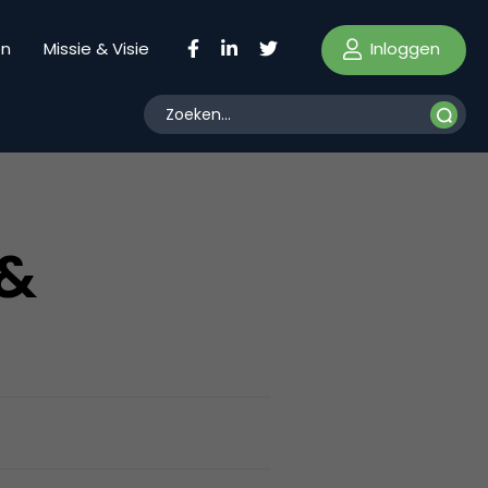
Inloggen
en
Missie & Visie
 &