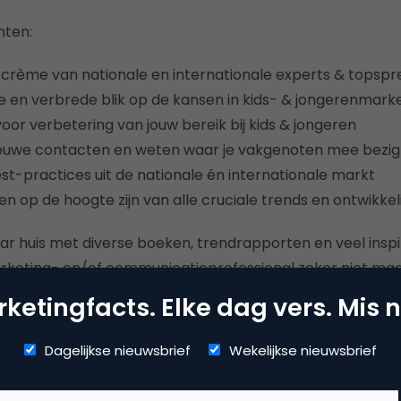
hten:
crème van nationale en internationale experts & topspr
e en verbrede blik op de kansen in kids- & jongerenmark
oor verbetering van jouw bereik bij kids & jongeren
euwe contacten en weten waar je vakgenoten mee bezig 
st-practices uit de nationale én internationale markt
gen op de hoogte zijn van alle cruciale trends en ontwikke
ar huis met diverse boeken, trendrapporten en veel inspi
arketing- en/of communicatieprofessional zeker niet mag
e programma en alle sprekers op
Trends in Kids- en Jo
ketingfacts. Elke dag vers. Mis n
% lezerskorting!
Dagelijkse nieuwsbrief
Wekelijkse nieuwsbrief
één van de mediapartners van het congres. Speciaal daa
 de deelnameprijs. Let op: wanneer je beide dagen komt, 