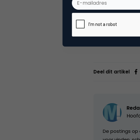
eens een
diner en
Wil je gebruikmake
van Trends in Kids
wordt toegepast.
Deel dit artikel
Reda
Hoofd
De postings op 
voor vinden, sch