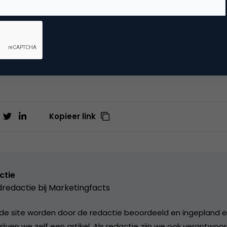
 hotelovernachting gratis
!
n van deze korting, vul dan in het kortingscodeveld
op het
- en Jongerenmarketing de code ‘
marketingfacts
’ in, zo
Kopieer link
ctie
redactie bij
Marketingfacts
de site worden door de redactie beoordeeld en ingepland en 
rijven we zelf een artikel. Als redactie zijn we ook verantwoor