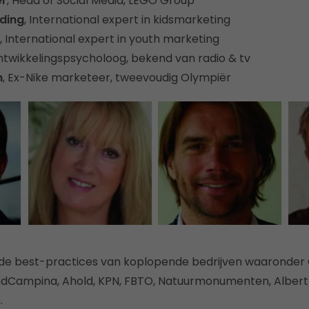
er
, Head of Social Media, LEGO Group
ding
, International expert in kidsmarketing
, International expert in youth marketing
ntwikkelingspsycholoog, bekend van radio & tv
n
, Ex-Nike marketeer, tweevoudig Olympiër
 de best-practices van koplopende bedrijven waaronder
ndCampina, Ahold, KPN, FBTO, Natuurmonumenten, Albert 
.