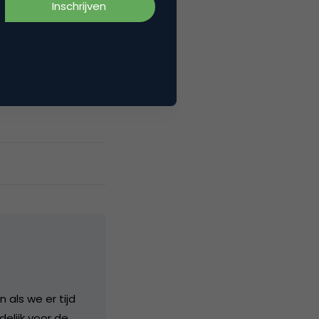
 inschrijfformulier
dat de korting
als we er tijd
delijk voor de