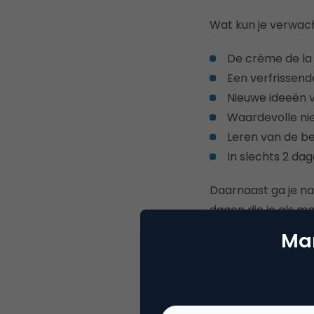
Wat kun je verwac
De crème de la 
Een verfrissend
Nieuwe ideeën v
Waardevolle ni
Leren van de be
In slechts 2 da
Daarnaast ga je na
dagen die je als m
complete 2-daags
Mar
Schrijf je in met 10
Marketingfacts is 
korting van 10% op