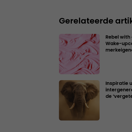
Gerelateerde arti
Rebel with
Wake-upca
merkeigen
Inspiratie 
intergener
de ‘verget