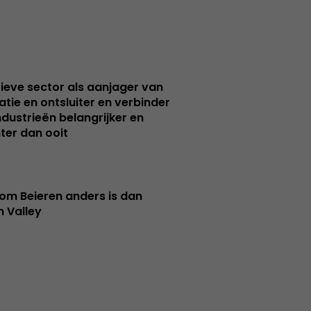
ieve sector als aanjager van
atie en ontsluiter en verbinder
ndustrieën belangrijker en
ter dan ooit
m Beieren anders is dan
n Valley