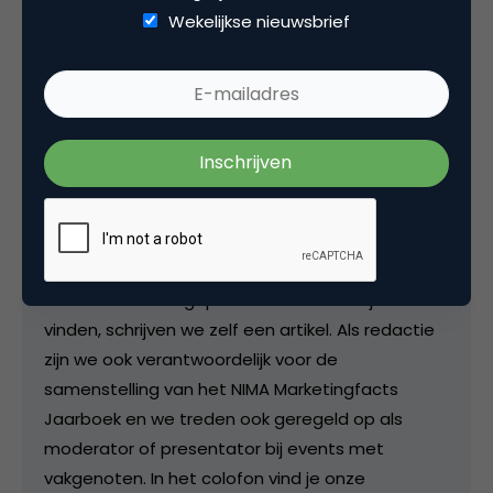
Wekelijkse nieuwsbrief
Deel dit artikel
Kopieer link
Redactie
Hoofdredactie bij
Marketingfacts
De postings op de site worden door de redactie
beoordeeld en ingepland en als we er tijd voor
vinden, schrijven we zelf een artikel. Als redactie
zijn we ook verantwoordelijk voor de
samenstelling van het NIMA Marketingfacts
Jaarboek en we treden ook geregeld op als
moderator of presentator bij events met
vakgenoten. In het colofon vind je onze