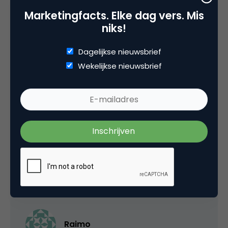
mgvandenbroek
Marketingfacts. Elke dag vers. Mis
niks!
Ik geloof ook niet dat er ergens in het artikel
Dagelijkse nieuwsbrief
staat, dat een sociale community een nieuwe
Wekelijkse nieuwsbrief
verschijnsel is. De enorme populariteit ervan,
dat is wel nieuw.
@J-OE: goed dat je kennis met ons deelt. Ik
neem aan dat je het boek van Amy Jo Kim
(2000) ook spellen kunt?
22 oktober 2007 om 18:20
Raimo