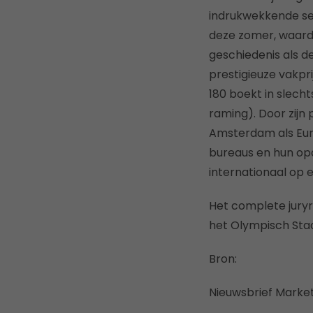
indrukwekkende ser
deze zomer, waard
geschiedenis als d
prestigieuze vakp
180 boekt in slech
raming). Door zijn
Amsterdam als Eur
bureaus en hun op
internationaal op 
Het complete juryra
het Olympisch Stad
Bron:
Nieuwsbrief Marke