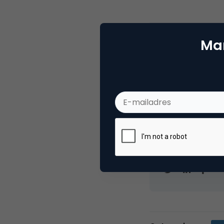
Deel dit artikel
Mar
Marc
Partn
Oprichter/partn
VPRO, Bestuur Lu