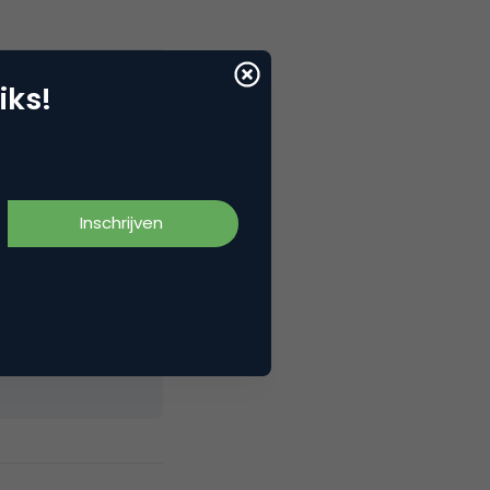
iks!
elNext, RvT