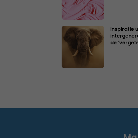
Inspiratie 
intergener
de ‘verget
Mar