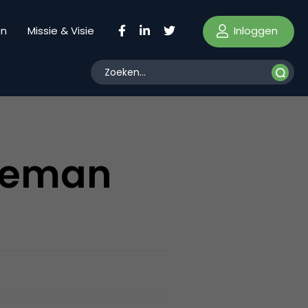
Inloggen
en
Missie & Visie
ameman