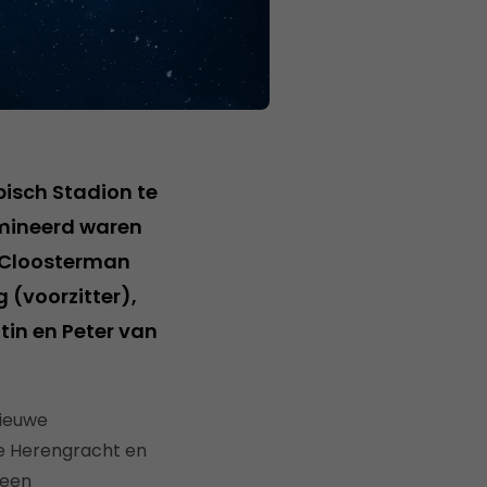
isch Stadion te
mineerd waren
 Cloosterman
 (voorzitter),
tin en Peter van
nieuwe
se Herengracht en
 een