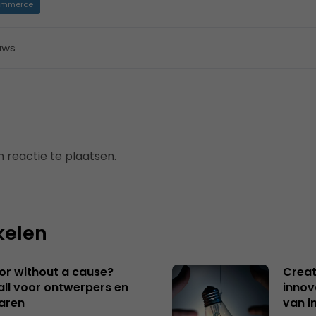
mmerce
uws
 reactie te plaatsen.
kelen
 or without a cause?
Creat
ll voor ontwerpers en
innov
aren
van i