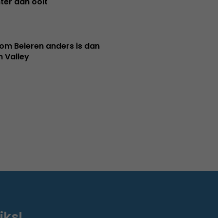
ter dan ooit
m Beieren anders is dan
n Valley
iks!