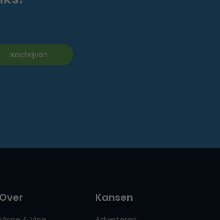
Over
Kansen
Missie & Visie
Adverteren