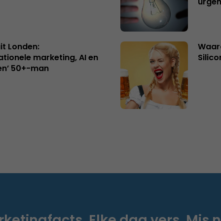
urgen
uit Londen:
Waaro
ationele marketing, AI en
Silico
en’ 50+-man
ketingfacts. Elke dag vers. Mis n