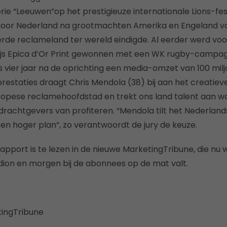
ie “Leeuwen”op het prestigieuze internationale Lions-fes
oor Nederland na grootmachten Amerika en Engeland voo
erde reclameland ter wereld eindigde. Al eerder werd voo
rijs Epica d’Or Print gewonnen met een WK rugby-campag
ts vier jaar na de oprichting een media-omzet van 100 mil
 prestaties draagt Chris Mendola (38) bij aan het creatie
opese reclamehoofdstad en trekt ons land talent aan w
drachtgevers van profiteren. “Mendola tilt het Nederla
een hoger plan”, zo verantwoordt de jury de keuze.
pport is te lezen in de nieuwe MarketingTribune, die nu w
ion en morgen bij de abonnees op de mat valt.
tingTribune