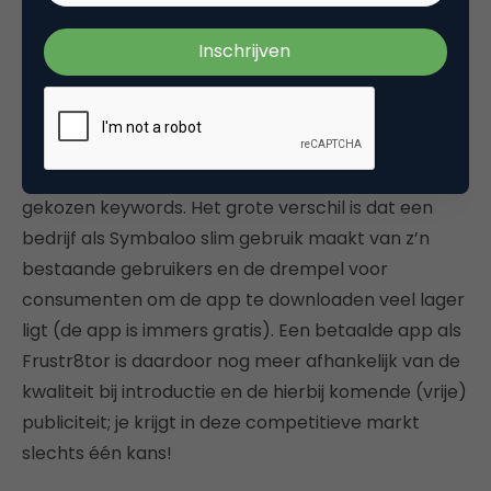
over Symbaloo, dan zien we opvallend veel
overeenkomsten. Kwaliteit is en blijft de
sleutelfactor, ongeacht of een consument wel of
niet moet betalen voor een app. Ook zien we in
beide cases dat er slim gebruik wordt gemaakt van
sociale media, (introductie)video’s en zorgvuldig
gekozen keywords. Het grote verschil is dat een
bedrijf als Symbaloo slim gebruik maakt van z’n
bestaande gebruikers en de drempel voor
consumenten om de app te downloaden veel lager
ligt (de app is immers gratis). Een betaalde app als
Frustr8tor is daardoor nog meer afhankelijk van de
kwaliteit bij introductie en de hierbij komende (vrije)
publiciteit; je krijgt in deze competitieve markt
slechts één kans!