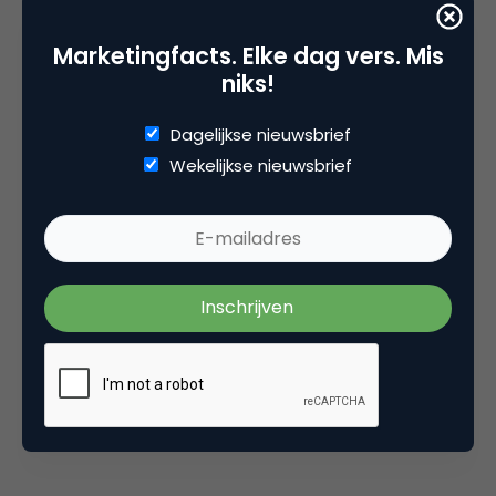
Durk Bosma
Marketingfacts. Elke dag vers. Mis
niks!
Dagelijkse nieuwsbrief
Online casino’s krijgen nieuwe
Wekelijkse nieuwsbrief
vergunning: wat verandert er?
Marketingfacts Zomercheck –
Roel Stavorinus