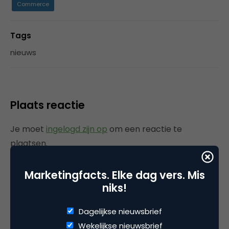
Commerce
Tags
nieuws
Plaats reactie
Je moet
ingelogd zijn op
om een reactie te
plaatsen.
Marketingfacts. Elke dag vers. Mis
niks!
Gerelateerde artikelen
Dagelijkse nieuwsbrief
Rebel with or without a cause?
Wekelijkse nieuwsbrief