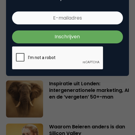
Wake-upcall voor ontwerpers
en merkeigenaren
Creatieve sector als aanjager
van innovatie en ontsluiter en
verbinder van industrieën
belangrijker en urgenter dan
ooit
Inspiratie uit Londen:
intergenerationele marketing, AI
en de ‘vergeten’ 50+-man
Waarom Beieren anders is dan
Silicon Valley