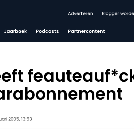
Adverteren
Blogger word
Jaarboek
Podcasts
Partnercontent
eeft feauteauf*c
jaarabonnement
uari 2005, 13:53