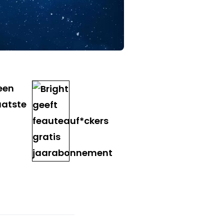
een
aatste