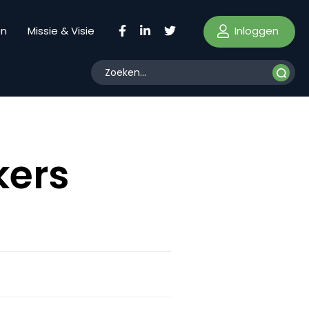
Inloggen
en
Missie & Visie
kers