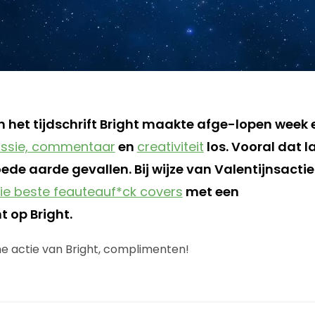
n het tijdschrift Bright maakte afge-lopen week 
ussie, commentaar
en
creativiteit
los. Vooral dat l
goede aarde gevallen. Bij wijze van Valentijnsactie
ie beste feauteauf*ck covers
met een
 op Bright.
e actie van Bright, complimenten!