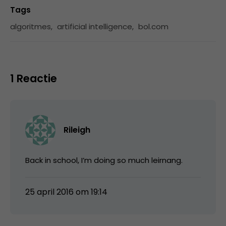
Tags
algoritmes
,
artificial intelligence
,
bol.com
1 Reactie
Rileigh
Back in school, I’m doing so much leirnang.
25 april 2016 om 19:14