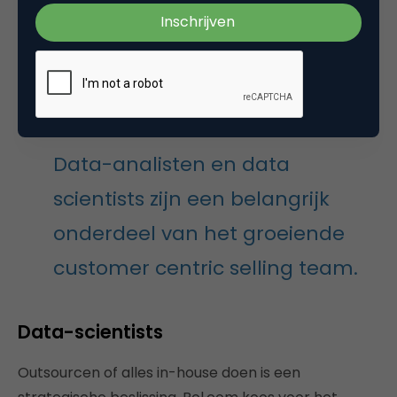
menselijk inzicht voor nodig. Jens: “Gelukkig zijn bij
ons niet alleen de algoritmes zelflerend, maar ook
het bedrijf, dus het proces gaat steeds sneller en
beter.”
Data-analisten en data
scientists zijn een belangrijk
onderdeel van het groeiende
customer centric selling team.
Data-scientists
Outsourcen of alles in-house doen is een