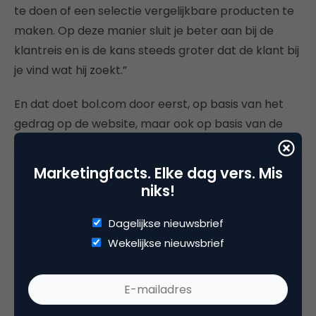
te doen of een selectie vergelijkbare producten te
maken. Op deze manier sluit je beter aan bij de
klantreis en is de kans steeds groter dat de klant bij
je vind wat hij zoekt.”
En dat doet bol.com door eerst, op basis van het
gedrag op de website, maar ook op basis van de
beschikbare voorkeuren van de klant, op zoek te
gaan naar de relevante triggers. Nadat deze aan de
Marketingfacts. Elke dag vers. Mis
content zijn gekoppeld, zet bol.com A/B‑testen in
niks!
om de conversie te analyseren om het uiteindelijk
wel of niet definitief door te voeren. Immers, elke
Dagelijkse nieuwsbrief
wijziging moet resulteren in hogere relevantie.
Wekelijkse nieuwsbrief
Er komen uiteraard verschillende technieken bij
kijken om ongestructureerde data te kunnen
analyseren en hier zijn zowel slimme algoritmes als