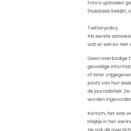
Foto’s uploaden ga
thuisbasis bekijkt, 
Twitterpolicy
Als eerste aanwezig
wat er wel en niet 
Geen overbodige t
gevoelige informat
of later vrijgegeve
posts van hun dade
de journalistiek. Z
worden ingevorderd
Kortom, het was w
inkijkje in het wer
zie ook de overzic