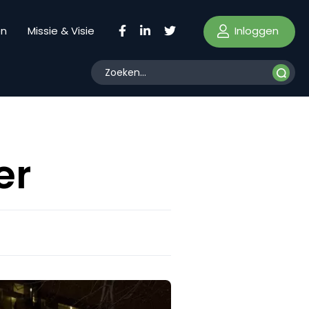
Inloggen
en
Missie & Visie
er