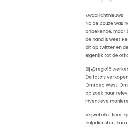
Zwaailichtnieuws
Na de pauze was h
onbekende, maar bi
de hand is weet Re
dit op twitter en d
eigenlijk tot de of
Bij @regio15 werken
De foto’s verkopen
Omroep West. Omdat
op zoek naar rele
inventieve maniere
Vrijwel elke keer zi
hulpdiensten, kan e