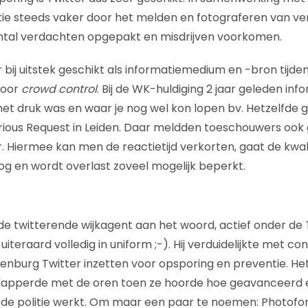
itie steeds vaker door het melden en fotograferen van ver
aantal verdachten opgepakt en misdrijven voorkomen.
r bij uitstek geschikt als informatiemedium en -bron tijde
voor
crowd control
. Bij de WK-huldiging 2 jaar geleden inf
 druk was en waar je nog wel kon lopen bv. Hetzelfde g
rious Request in Leiden. Daar meldden toeschouwers ook 
er. Hiermee kan men de reactietijd verkorten, gaat de kwal
 en wordt overlast zoveel mogelijk beperkt.
e twitterende wijkagent aan het woord, actief onder de
, uiteraard volledig in uniform ;-). Hij verduidelijkte met 
Ypenburg Twitter inzetten voor opsporing en preventie. He
klapperde met de oren toen ze hoorde hoe geavanceerd
 de politie werkt. Om maar een paar te noemen: Photofo