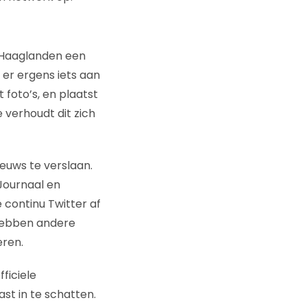
 Haaglanden een
er ergens iets aan
 foto’s, en plaatst
e verhoudt dit zich
ieuws te verslaan.
Journaal en
continu Twitter af
 hebben andere
eren.
fficiele
ast in te schatten.