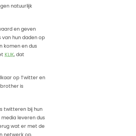
gen natuurlijk
bewaard en geven
’s van hun daden op
an komen en dus
et
KLIK
, dat
lkaar op Twitter en
 brother is
 twitteren bij hun
e media leveren dus
terug wat er met de
en netwerk op.