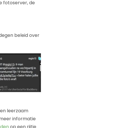
e fotoserver, de
edegen beleid over
 en leerzaam
r meer informatie
dden
op een rijtje