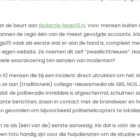
et de beurt aan
Redactie Regio15.nl
. Voor mensen buiten
nnen de regio één van de meest gevolgde accounts. Als 
gio15 vaak als eerste wat er aan de hand is, compleet met
e eigen website. Ze noemen dit zelf “zwaailichtnieuws”. Ho
ficiele woordvoering ten aanzien van incidenten?
 10 mensen die bij een incident direct uitrukken om het n
 ze aan (traditionele) collega-nieuwsmedia als SBS, NOS 
 de politieradio inmiddels is afgeschermd, schuimen ze 
vante berichten, staan in contact met de brandweer en
n gevonden om bijvoorbeeld politiehelicopters te lokalis
jn ze als (één van de) eerste aanwezig. Als dat is vóór de o
en foto handig zijn voor die hulpdiensten om de situatie v