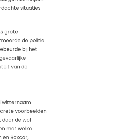
dachte situaties.
ns grote
ormeerde de politie
ebeurde bij het
gevaarlijke
iteit van de
 Twitternaam
concrete voorbeelden
t door de wol
 en met welke
n en Boxcar,