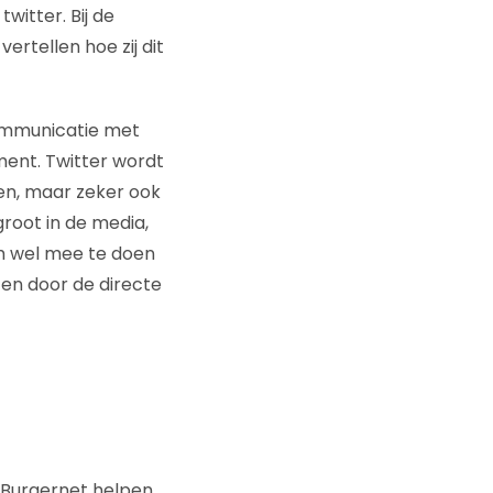
witter. Bij de
vertellen hoe zij dit
communicatie met
ement. Twitter wordt
ken, maar zeker ook
groot in de media,
 om wel mee te doen
 en door de directe
 Burgernet helpen