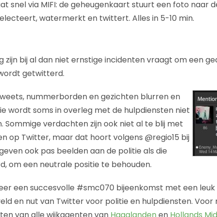
at snel via MIFI: de geheugenkaart stuurt een foto naar d
selecteert, watermerkt en twittert. Alles in 5-10 min.
 zijn bij al dan niet ernstige incidenten vraagt om een g
wordt getwitterd.
weets, nummerborden en gezichten blurren en
ie wordt soms in overleg met de hulpdiensten niet
n. Sommige verdachten zijn ook niet al te blij met
n op Twitter, maar dat hoort volgens @regio15 bij
e geven ook pas beelden aan de politie als die
, om een neutrale positie te behouden.
eer een succesvolle #smc070 bijeenkomst met een leuk
kveld en nut van Twitter voor politie en hulpdiensten. Voo
hten van alle wijkagenten van
Haaglanden
en
Hollands Mi