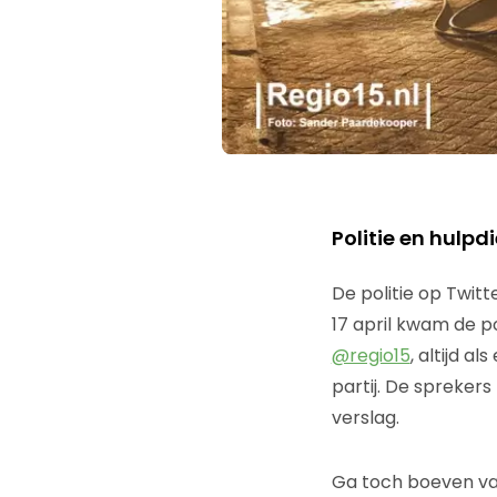
Politie en hulp
De politie op Twitt
17 april kwam de po
@regio15
, altijd a
partij. De spreker
verslag.
Ga toch boeven v