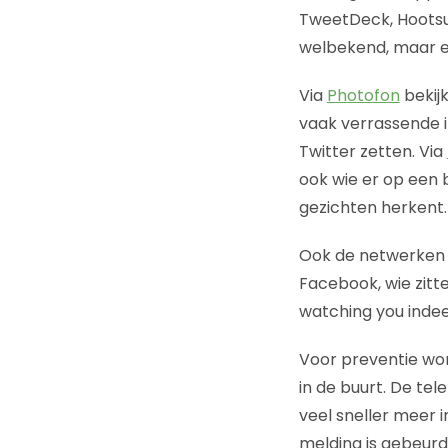
TweetDeck, Hootsui
welbekend, maar e
Via
Photofon
bekijk
vaak verrassende i
Twitter zetten. Via
ook wie er op een b
gezichten herkent.
Ook de netwerken v
Facebook, wie zitte
watching you indee
Voor preventie wor
in de buurt. De te
veel sneller meer 
melding is gebeurd