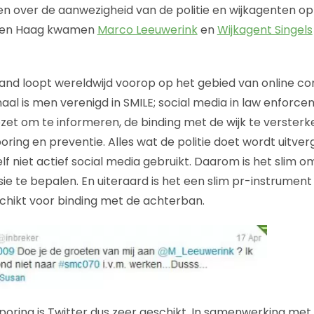
en over de aanwezigheid van de politie en wijkagenten op t
 Den Haag kwamen
Marco Leeuwerink
en
Wijkagent Singels
rland loopt wereldwijd voorop op het gebied van online 
naal is men verenigd in SMILE; social media in law enforc
gezet om te informeren, de binding met de wijk te verster
oring en preventie. Alles wat de politie doet wordt uitver
zelf niet actief social media gebruikt. Daarom is het slim
ie te bepalen. En uiteraard is het een slim pr-instrument
schikt voor binding met de achterban.
oring is Twitter dus zeer geschikt. In samenwerking met