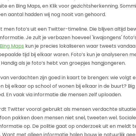
te en Bing Maps, en Klik voor gezichtsherkenning. Sommi
en aantal hadden wij nog nooit van gehoord.
t men foto’s uit een Twitter-timeline. Die blijven altijd 
nformatie. Je zult je verbazen hoeveel 'kwajongens' foto
Bing Maps
kun je precies lokaliseren waar tweets vanda
epaalde tijd bij elkaar waren. Foto’s kun je analyseren m
 Handig als je foto’s hebt van groepjes hangjongeren.
an verdachten zijn goed in kaart te brengen: wie volgt e
n bij elkaar op school of wonen bij elkaar in de buurt? Big
d. En vaak via informatie die mensen zelf uploaden.
dt Twitter vooral gebruikt als mensen verdachte situaties
lefoon pakken doen mensen niet snel, tweeten wel. Social
informatie op. De politie gaat op onderzoek uit en meldt 
. Want met alleen informatie halen bouw je natuurlijk ge