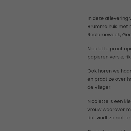
In deze aflevering
Brummelhuis met N
Reclameweek, Geo
Nicolette praat o
papieren versie; “i
Ook horen we haar 
en praat ze over 
de Vlieger.
Nicolette is een k
vrouw waarover me
dat vindt ze niet er