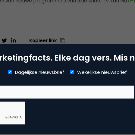
ven van nieuwe programma’s van Blue Shots TV kan via
e-
Kopieer link
ketingfacts. Elke dag vers. Mis n
Dagelijkse nieuwsbrief
Wekelijkse nieuwsbrief
ie Overgoor
teur/eigenaar bij
7DTV
 dagvoorzitter van het jaar behoort Ronnie tot de top van 
nthousiasme, aanstekelijke humor, scherpte en ontspannen in
ent zeer hoge ogen op congressen, evenementen en award u
nie een interviewer met een eigen stijl. Hij is voorbereid, ni
nel tussen serieuze vragen en scherpe humor. Hij houdt va