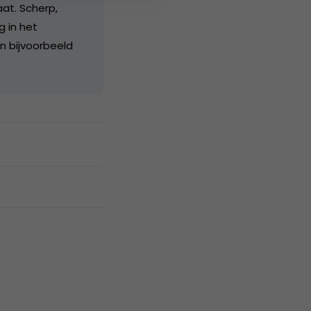
aat. Scherp,
g in het
an bijvoorbeeld