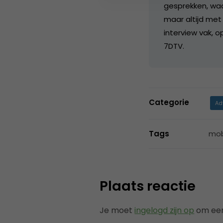
gesprekken, waarb
maar altijd met 
interview vak, o
7DTV.
Categorie
Ad
Tags
mob
Plaats reactie
Je moet
ingelogd zijn op
om een