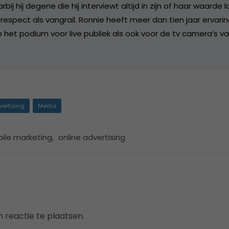
ij hij degene die hij interviewt altijd in zijn of haar waarde l
respect als vangrail. Ronnie heeft meer dan tien jaar ervarin
p het podium voor live publiek als ook voor de tv camera’s v
vertising
Media
ile marketing
,
online advertising
 reactie te plaatsen.