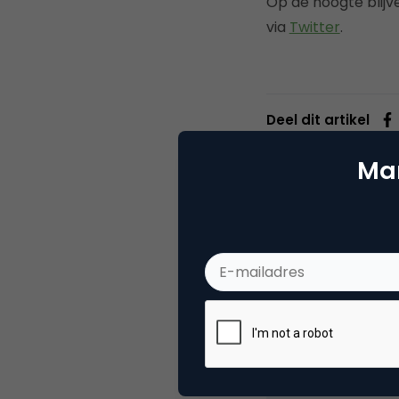
Op de hoogte blij
via
Twitter
.
Deel dit artikel
Mar
Ronn
Direc
Als genomineerd
zijn energiek e
Ronnie consequ
Daarnaast is Ron
switcht razends