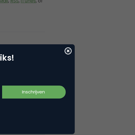
Mail
,
RSS
,
iTunes
, of
iks!
Nederland. Met
teractie scoort
itreikingen.
euwsgierig en
n open en echte