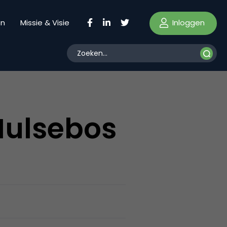
Inloggen
en
Missie & Visie
 Hulsebos