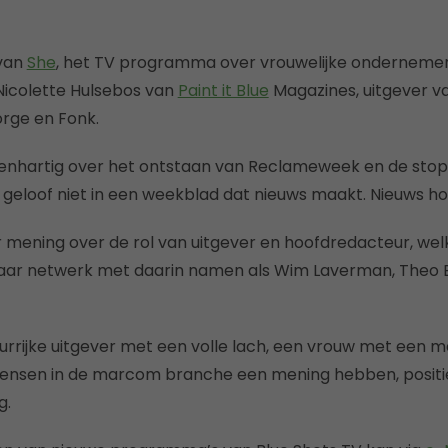
 van
She
, het TV programma over vrouwelijke ondernemer
icolette Hulsebos van
Paint it Blue
Magazines, uitgever v
rge en Fonk.
penhartig over het ontstaan van Reclameweek en de stop
k geloof niet in een weekblad dat nieuws maakt. Nieuws hoo
mening over de rol van uitgever en hoofdredacteur, welk
haar netwerk met daarin namen als Wim Laverman, Theo
leurrijke uitgever met een volle lach, een vrouw met een 
nsen in de marcom branche een mening hebben, positief
g.